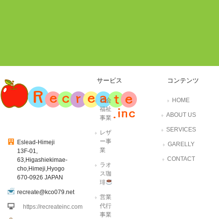
サービス
コンテンツ
社会
HOME
福祉
ABOUT US
事業
SERVICES
レザ
ー事
Eslead-Himeji
GARELLY
業
13F-01,
CONTACT
63,Higashiekimae-
ラオ
cho,Himeji,Hyogo
ス珈
670-0926 JAPAN
琲
recreate@kco079.net
営業
代行
https://recreateinc.com
事業