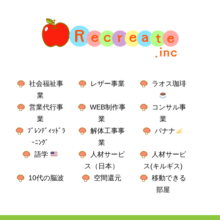
社会福祉事
レザー事業
ラオス珈琲
業
営業代行事
WEB制作事
コンサル事
業
業
業
ﾌﾞﾚﾝﾃﾞｨｯﾄﾞﾗ
解体工事事
バナナ
ｰﾆﾝｸﾞ
業
語学
人材サービ
人材サービ
ス（日本）
ス(キルギス)
10代の脳波
空間還元
移動できる
部屋