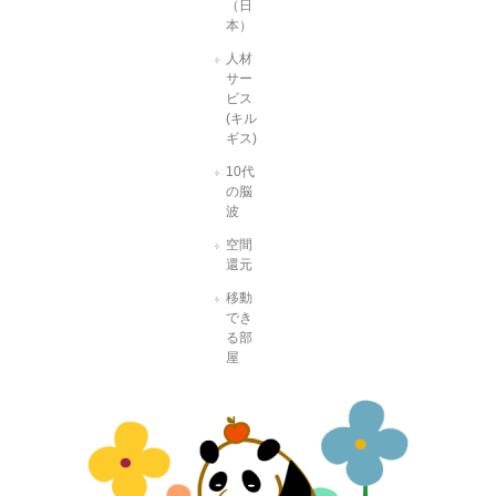
（日
本）
人材
サー
ビス
(キル
ギス)
10代
の脳
波
空間
還元
移動
でき
る部
屋