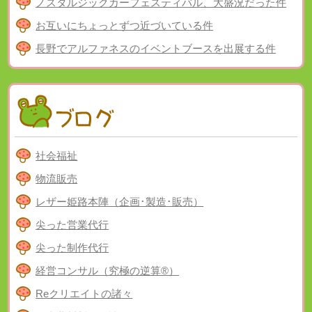
ノスタルジックカーフェスティバル、大盛況だった件
お互いにちょっとずつ近づいている件
長野でアルファネスのイベントブースを出展する件
社会福祉
物流販売
レザー姫路本陣（企画･製造･販売）
尖った営業代行
尖った制作代行
経営コンサル（究極の逆算®）
Reクリエイトの諸々