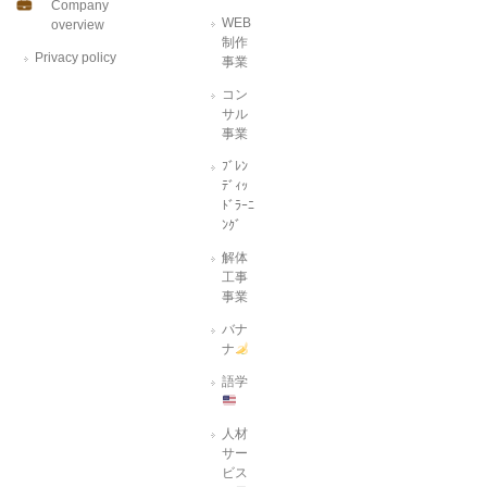
Company
WEB
overview
制作
Privacy policy
事業
コン
サル
事業
ﾌﾞﾚﾝ
ﾃﾞｨｯ
ﾄﾞﾗｰﾆ
ﾝｸﾞ
解体
工事
事業
バナ
ナ
語学
人材
サー
ビス