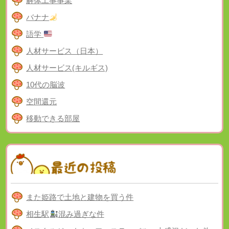
解体工事事業
バナナ
語学
人材サービス（日本）
人材サービス(キルギス)
10代の脳波
空間還元
移動できる部屋
また姫路で土地と建物を買う件
相生駅
混み過ぎな件