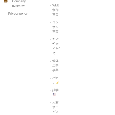
Company
WEB
overview
制作
Privacy policy
事業
コン
サル
事業
ﾌﾞﾚﾝ
ﾃﾞｨｯ
ﾄﾞﾗｰﾆ
ﾝｸﾞ
解体
工事
事業
バナ
ナ
語学
人材
サー
ビス