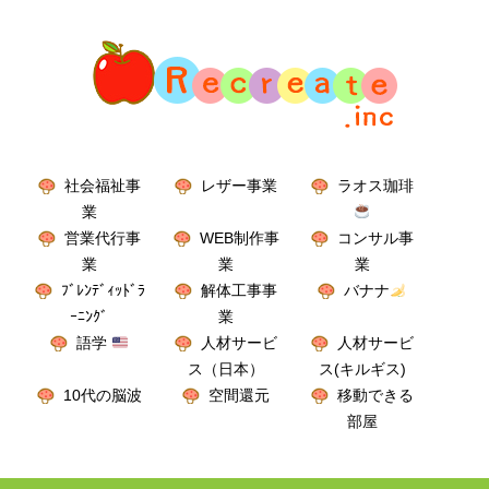
社会福祉事
レザー事業
ラオス珈琲
業
営業代行事
WEB制作事
コンサル事
業
業
業
ﾌﾞﾚﾝﾃﾞｨｯﾄﾞﾗ
解体工事事
バナナ
ｰﾆﾝｸﾞ
業
語学
人材サービ
人材サービ
ス（日本）
ス(キルギス)
10代の脳波
空間還元
移動できる
部屋