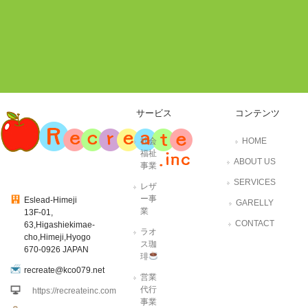
サービス
コンテンツ
社会
HOME
福祉
ABOUT US
事業
SERVICES
レザ
ー事
Eslead-Himeji
GARELLY
業
13F-01,
CONTACT
63,Higashiekimae-
ラオ
cho,Himeji,Hyogo
ス珈
670-0926 JAPAN
琲
recreate@kco079.net
営業
代行
https://recreateinc.com
事業