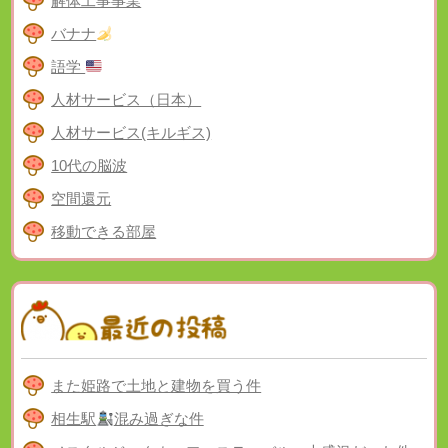
解体工事事業
バナナ
語学
人材サービス（日本）
人材サービス(キルギス)
10代の脳波
空間還元
移動できる部屋
また姫路で土地と建物を買う件
相生駅
混み過ぎな件