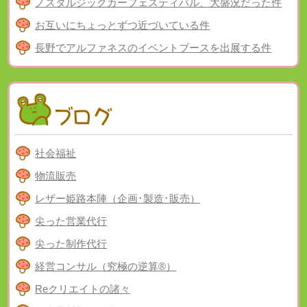
ノスタルジックカーフェスティバル、大盛況だった件
お互いにちょっとずつ近づいている件
長野でアルファネスのイベントブースを出展する件
社会福祉
物流販売
レザー姫路本陣（企画･製造･販売）
尖った営業代行
尖った制作代行
経営コンサル（究極の逆算®）
Reクリエイトの諸々