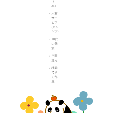
（日
本）
人材
サー
ビス
(キル
ギス)
10代
の脳
波
空間
還元
移動
でき
る部
屋