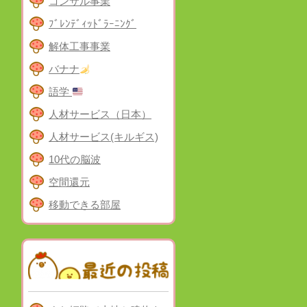
コンサル事業
ﾌﾞﾚﾝﾃﾞｨｯﾄﾞﾗｰﾆﾝｸﾞ
解体工事事業
バナナ
語学
人材サービス（日本）
人材サービス(キルギス)
10代の脳波
空間還元
移動できる部屋