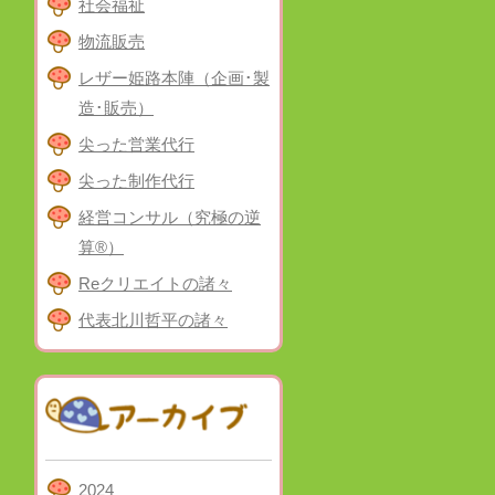
社会福祉
物流販売
レザー姫路本陣（企画･製
造･販売）
尖った営業代行
尖った制作代行
経営コンサル（究極の逆
算®）
Reクリエイトの諸々
代表北川哲平の諸々
2024