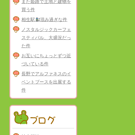
また姫路で土地と建物を
買う件
相生駅
混み過ぎな件
ノスタルジックカーフェ
スティバル、大盛況だっ
た件
お互いにちょっとずつ近
づいている件
長野でアルファネスのイ
ベントブースを出展する
件