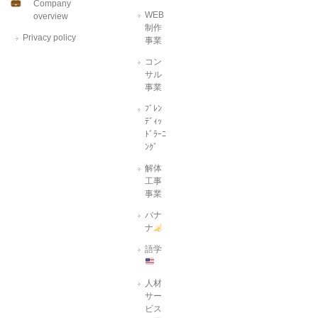
Company
WEB
overview
制作
Privacy policy
事業
コン
サル
事業
ﾌﾞﾚﾝ
ﾃﾞｨｯ
ﾄﾞﾗｰﾆ
ﾝｸﾞ
解体
工事
事業
バナ
ナ
語学
人材
サー
ビス