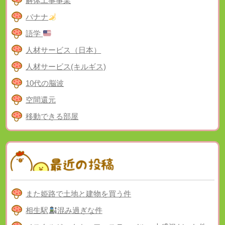
解体工事事業
バナナ
語学
人材サービス（日本）
人材サービス(キルギス)
10代の脳波
空間還元
移動できる部屋
また姫路で土地と建物を買う件
相生駅
混み過ぎな件