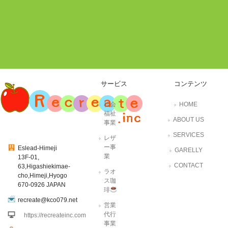
サービス
コンテンツ
社会
HOME
福祉
ABOUT US
事業
SERVICES
レザ
ー事
Eslead-Himeji
GARELLY
業
13F-01,
CONTACT
63,Higashiekimae-
ラオ
cho,Himeji,Hyogo
ス珈
670-0926 JAPAN
琲
recreate@kco079.net
営業
代行
https://recreateinc.com
事業