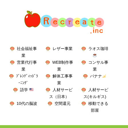
社会福祉事
レザー事業
ラオス珈琲
業
営業代行事
WEB制作事
コンサル事
業
業
業
ﾌﾞﾚﾝﾃﾞｨｯﾄﾞﾗ
解体工事事
バナナ
ｰﾆﾝｸﾞ
業
語学
人材サービ
人材サービ
ス（日本）
ス(キルギス)
10代の脳波
空間還元
移動できる
部屋