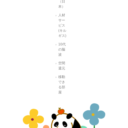
（日
本）
人材
サー
ビス
(キル
ギス)
10代
の脳
波
空間
還元
移動
でき
る部
屋