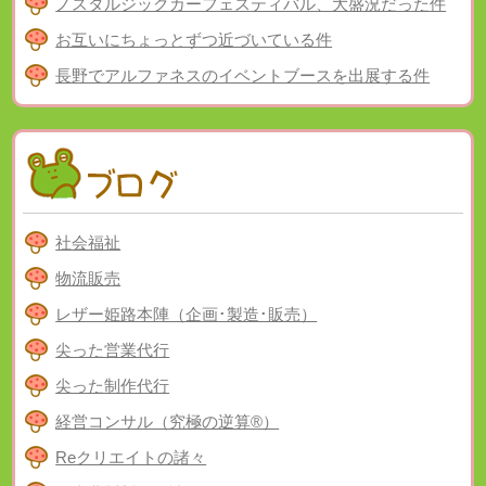
ノスタルジックカーフェスティバル、大盛況だった件
お互いにちょっとずつ近づいている件
長野でアルファネスのイベントブースを出展する件
社会福祉
物流販売
レザー姫路本陣（企画･製造･販売）
尖った営業代行
尖った制作代行
経営コンサル（究極の逆算®）
Reクリエイトの諸々