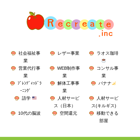
社会福祉事
レザー事業
ラオス珈琲
業
営業代行事
WEB制作事
コンサル事
業
業
業
ﾌﾞﾚﾝﾃﾞｨｯﾄﾞﾗ
解体工事事
バナナ
ｰﾆﾝｸﾞ
業
語学
人材サービ
人材サービ
ス（日本）
ス(キルギス)
10代の脳波
空間還元
移動できる
部屋