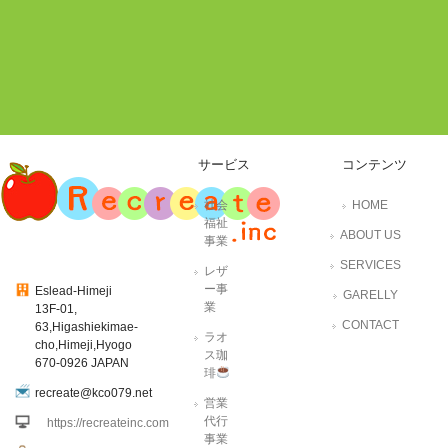
サービス
コンテンツ
社会
HOME
福祉
ABOUT US
事業
SERVICES
レザ
ー事
Eslead-Himeji
GARELLY
業
13F-01,
CONTACT
63,Higashiekimae-
ラオ
cho,Himeji,Hyogo
ス珈
670-0926 JAPAN
琲
recreate@kco079.net
営業
代行
https://recreateinc.com
事業