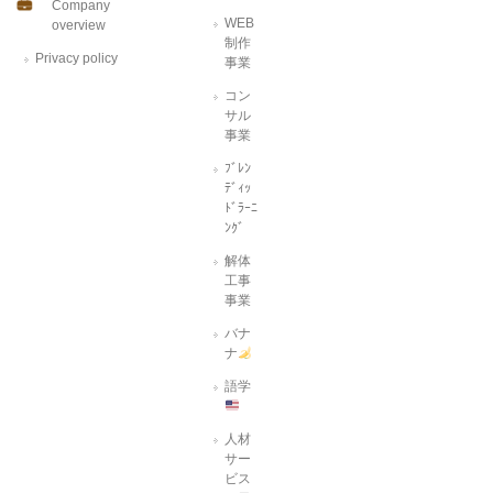
Company
WEB
overview
制作
Privacy policy
事業
コン
サル
事業
ﾌﾞﾚﾝ
ﾃﾞｨｯ
ﾄﾞﾗｰﾆ
ﾝｸﾞ
解体
工事
事業
バナ
ナ
語学
人材
サー
ビス