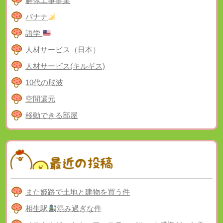
解体工事事業
バナナ
語学
人材サービス（日本）
人材サービス(キルギス)
10代の脳波
空間還元
移動できる部屋
また姫路で土地と建物を買う件
相生駅
混み過ぎな件