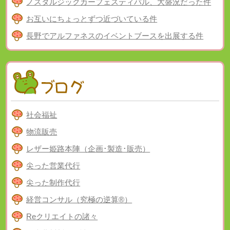
ノスタルジックカーフェスティバル、大盛況だった件
お互いにちょっとずつ近づいている件
長野でアルファネスのイベントブースを出展する件
社会福祉
物流販売
レザー姫路本陣（企画･製造･販売）
尖った営業代行
尖った制作代行
経営コンサル（究極の逆算®）
Reクリエイトの諸々