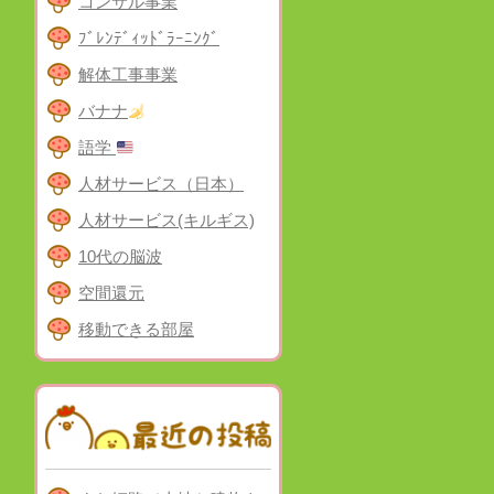
コンサル事業
ﾌﾞﾚﾝﾃﾞｨｯﾄﾞﾗｰﾆﾝｸﾞ
解体工事事業
バナナ
語学
人材サービス（日本）
人材サービス(キルギス)
10代の脳波
空間還元
移動できる部屋