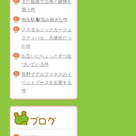
また姫路で土地と建物を
買う件
相生駅
混み過ぎな件
ノスタルジックカーフェ
スティバル、大盛況だっ
た件
お互いにちょっとずつ近
づいている件
長野でアルファネスのイ
ベントブースを出展する
件