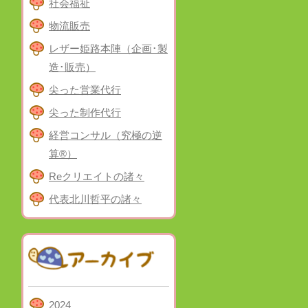
社会福祉
物流販売
レザー姫路本陣（企画･製
造･販売）
尖った営業代行
尖った制作代行
経営コンサル（究極の逆
算®）
Reクリエイトの諸々
代表北川哲平の諸々
2024