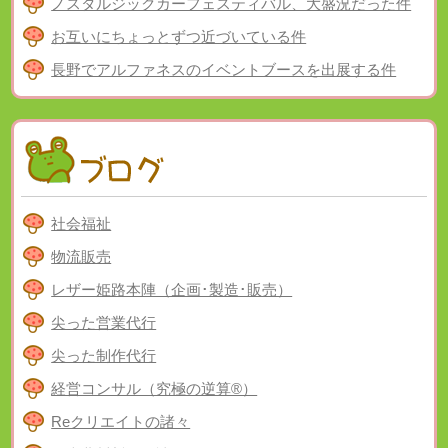
ノスタルジックカーフェスティバル、大盛況だった件
お互いにちょっとずつ近づいている件
長野でアルファネスのイベントブースを出展する件
社会福祉
物流販売
レザー姫路本陣（企画･製造･販売）
尖った営業代行
尖った制作代行
経営コンサル（究極の逆算®）
Reクリエイトの諸々