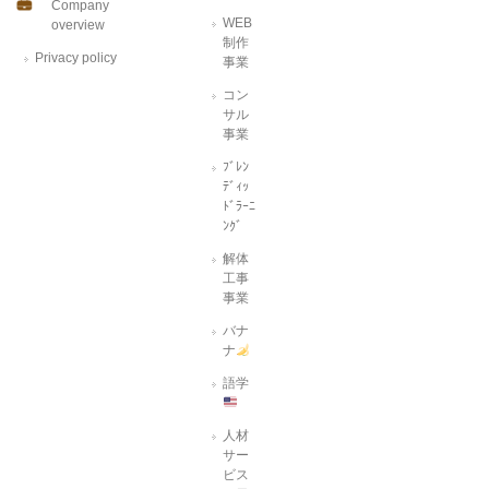
Company
WEB
overview
制作
Privacy policy
事業
コン
サル
事業
ﾌﾞﾚﾝ
ﾃﾞｨｯ
ﾄﾞﾗｰﾆ
ﾝｸﾞ
解体
工事
事業
バナ
ナ
語学
人材
サー
ビス