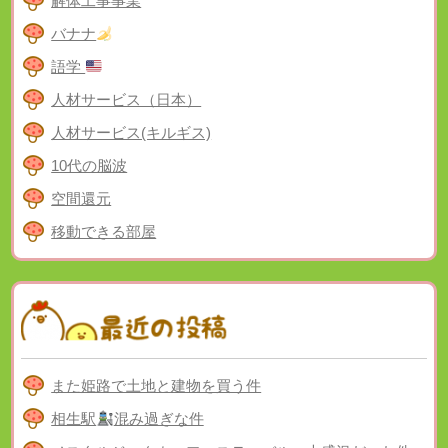
解体工事事業
バナナ
語学
人材サービス（日本）
人材サービス(キルギス)
10代の脳波
空間還元
移動できる部屋
また姫路で土地と建物を買う件
相生駅
混み過ぎな件