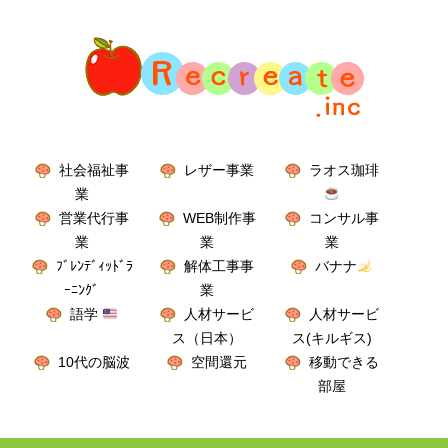
社会福祉事
レザー事業
ラオス珈琲
業
営業代行事
WEB制作事
コンサル事
業
業
業
ﾌﾞﾚﾝﾃﾞｨｯﾄﾞﾗ
解体工事事
バナナ
ｰﾆﾝｸﾞ
業
語学
人材サービ
人材サービ
ス（日本）
ス(キルギス)
10代の脳波
空間還元
移動できる
部屋