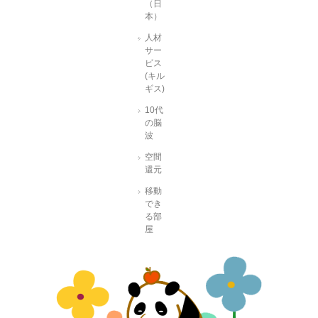
（日
本）
人材
サー
ビス
(キル
ギス)
10代
の脳
波
空間
還元
移動
でき
る部
屋