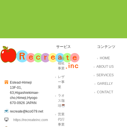
サービス
コンテンツ
社会
HOME
福祉
ABOUT US
事業
SERVICES
レザ
ー事
Eslead-Himeji
GARELLY
業
13F-01,
CONTACT
63,Higashiekimae-
ラオ
cho,Himeji,Hyogo
ス珈
670-0926 JAPAN
琲
recreate@kco079.net
営業
代行
https://recreateinc.com
事業