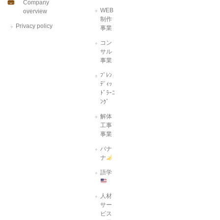
Company
WEB
overview
制作
Privacy policy
事業
コン
サル
事業
ﾌﾞﾚﾝ
ﾃﾞｨｯ
ﾄﾞﾗｰﾆ
ﾝｸﾞ
解体
工事
事業
バナ
ナ
語学
人材
サー
ビス