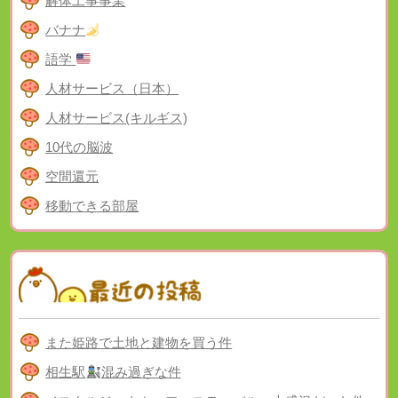
解体工事事業
バナナ
語学
人材サービス（日本）
人材サービス(キルギス)
10代の脳波
空間還元
移動できる部屋
また姫路で土地と建物を買う件
相生駅
混み過ぎな件