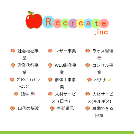
社会福祉事
レザー事業
ラオス珈琲
業
営業代行事
WEB制作事
コンサル事
業
業
業
ﾌﾞﾚﾝﾃﾞｨｯﾄﾞﾗ
解体工事事
バナナ
ｰﾆﾝｸﾞ
業
語学
人材サービ
人材サービ
ス（日本）
ス(キルギス)
10代の脳波
空間還元
移動できる
部屋