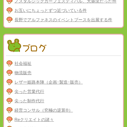
ノスタルジックカーフェスティバル、大盛況だった件
お互いにちょっとずつ近づいている件
長野でアルファネスのイベントブースを出展する件
社会福祉
物流販売
レザー姫路本陣（企画･製造･販売）
尖った営業代行
尖った制作代行
経営コンサル（究極の逆算®）
Reクリエイトの諸々