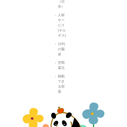
（日
本）
人材
サー
ビス
(キル
ギス)
10代
の脳
波
空間
還元
移動
でき
る部
屋