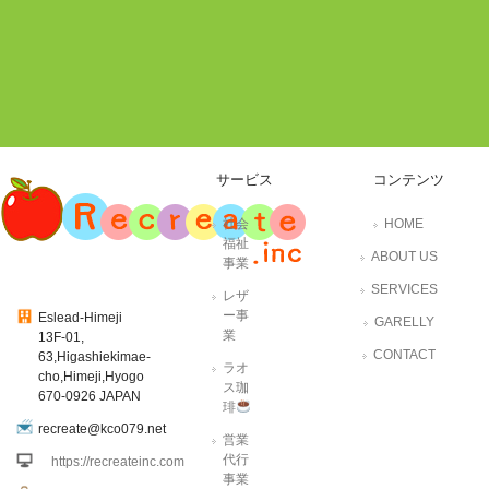
サービス
コンテンツ
社会
HOME
福祉
ABOUT US
事業
SERVICES
レザ
ー事
Eslead-Himeji
GARELLY
業
13F-01,
CONTACT
63,Higashiekimae-
ラオ
cho,Himeji,Hyogo
ス珈
670-0926 JAPAN
琲
recreate@kco079.net
営業
代行
https://recreateinc.com
事業