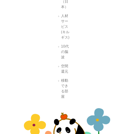
（日
本）
人材
サー
ビス
(キル
ギス)
10代
の脳
波
空間
還元
移動
でき
る部
屋