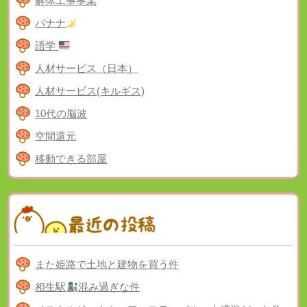
解体工事事業
バナナ
語学
人材サービス（日本）
人材サービス(キルギス)
10代の脳波
空間還元
移動できる部屋
また姫路で土地と建物を買う件
相生駅
混み過ぎな件