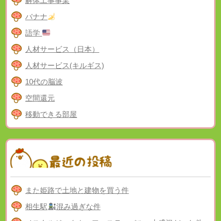
解体工事事業
バナナ
語学
人材サービス（日本）
人材サービス(キルギス)
10代の脳波
空間還元
移動できる部屋
また姫路で土地と建物を買う件
相生駅
混み過ぎな件