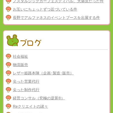
ノスタルジックカーフェスティバル、大盛況だった件
お互いにちょっとずつ近づいている件
長野でアルファネスのイベントブースを出展する件
社会福祉
物流販売
レザー姫路本陣（企画･製造･販売）
尖った営業代行
尖った制作代行
経営コンサル（究極の逆算®）
Reクリエイトの諸々