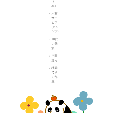
（日
本）
人材
サー
ビス
(キル
ギス)
10代
の脳
波
空間
還元
移動
でき
る部
屋