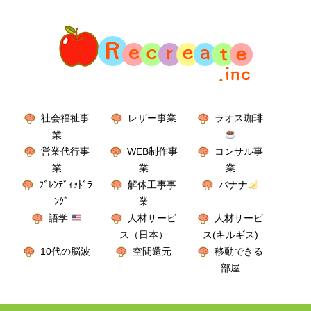
社会福祉事
レザー事業
ラオス珈琲
業
営業代行事
WEB制作事
コンサル事
業
業
業
ﾌﾞﾚﾝﾃﾞｨｯﾄﾞﾗ
解体工事事
バナナ
ｰﾆﾝｸﾞ
業
語学
人材サービ
人材サービ
ス（日本）
ス(キルギス)
10代の脳波
空間還元
移動できる
部屋