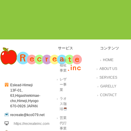
サービス
コンテンツ
社会
HOME
福祉
ABOUT US
事業
SERVICES
レザ
ー事
Eslead-Himeji
GARELLY
業
13F-01,
CONTACT
63,Higashiekimae-
ラオ
cho,Himeji,Hyogo
ス珈
670-0926 JAPAN
琲
recreate@kco079.net
営業
代行
https://recreateinc.com
事業