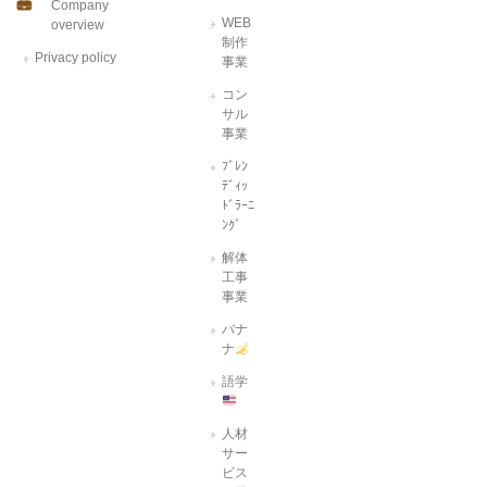
Company
WEB
overview
制作
Privacy policy
事業
コン
サル
事業
ﾌﾞﾚﾝ
ﾃﾞｨｯ
ﾄﾞﾗｰﾆ
ﾝｸﾞ
解体
工事
事業
バナ
ナ
語学
人材
サー
ビス