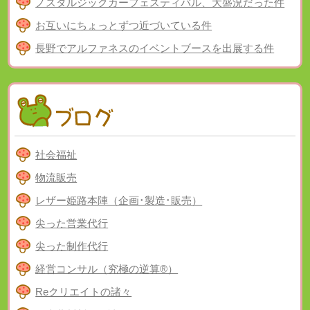
ノスタルジックカーフェスティバル、大盛況だった件
お互いにちょっとずつ近づいている件
長野でアルファネスのイベントブースを出展する件
社会福祉
物流販売
レザー姫路本陣（企画･製造･販売）
尖った営業代行
尖った制作代行
経営コンサル（究極の逆算®）
Reクリエイトの諸々