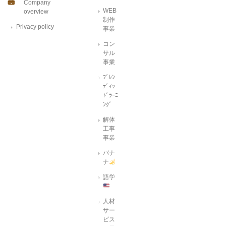
Company
WEB
overview
制作
Privacy policy
事業
コン
サル
事業
ﾌﾞﾚﾝ
ﾃﾞｨｯ
ﾄﾞﾗｰﾆ
ﾝｸﾞ
解体
工事
事業
バナ
ナ
語学
人材
サー
ビス