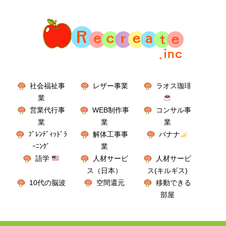
社会福祉事
レザー事業
ラオス珈琲
業
営業代行事
WEB制作事
コンサル事
業
業
業
ﾌﾞﾚﾝﾃﾞｨｯﾄﾞﾗ
解体工事事
バナナ
ｰﾆﾝｸﾞ
業
語学
人材サービ
人材サービ
ス（日本）
ス(キルギス)
10代の脳波
空間還元
移動できる
部屋