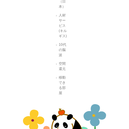
（日
本）
人材
サー
ビス
(キル
ギス)
10代
の脳
波
空間
還元
移動
でき
る部
屋