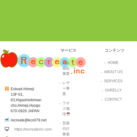
サービス
コンテンツ
社会
HOME
福祉
ABOUT US
事業
SERVICES
レザ
ー事
Eslead-Himeji
GARELLY
業
13F-01,
CONTACT
63,Higashiekimae-
ラオ
cho,Himeji,Hyogo
ス珈
670-0926 JAPAN
琲
recreate@kco079.net
営業
代行
https://recreateinc.com
事業