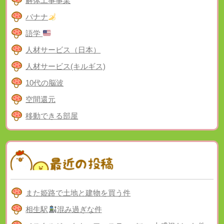
解体工事事業
バナナ
語学
人材サービス（日本）
人材サービス(キルギス)
10代の脳波
空間還元
移動できる部屋
また姫路で土地と建物を買う件
相生駅
混み過ぎな件