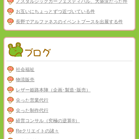
ノスタルジックカーフェスティバル、大盛況だった件
お互いにちょっとずつ近づいている件
長野でアルファネスのイベントブースを出展する件
社会福祉
物流販売
レザー姫路本陣（企画･製造･販売）
尖った営業代行
尖った制作代行
経営コンサル（究極の逆算®）
Reクリエイトの諸々