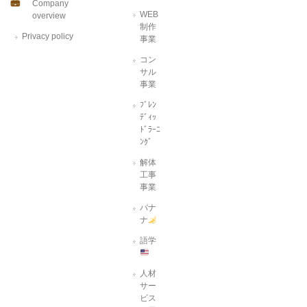
Company
WEB
overview
制作
Privacy policy
事業
コン
サル
事業
ﾌﾞﾚﾝ
ﾃﾞｨｯ
ﾄﾞﾗｰﾆ
ﾝｸﾞ
解体
工事
事業
バナ
ナ
語学
人材
サー
ビス