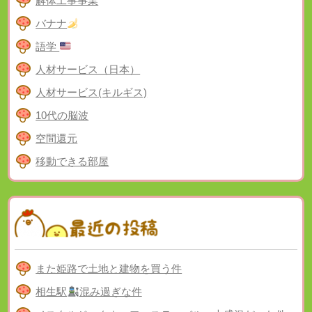
解体工事事業
バナナ
語学
人材サービス（日本）
人材サービス(キルギス)
10代の脳波
空間還元
移動できる部屋
また姫路で土地と建物を買う件
相生駅
混み過ぎな件