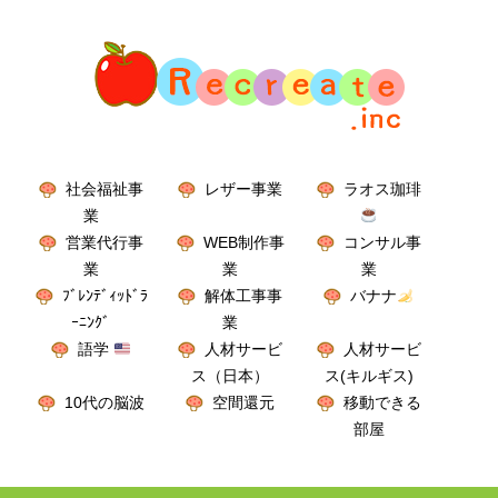
社会福祉事
レザー事業
ラオス珈琲
業
営業代行事
WEB制作事
コンサル事
業
業
業
ﾌﾞﾚﾝﾃﾞｨｯﾄﾞﾗ
解体工事事
バナナ
ｰﾆﾝｸﾞ
業
語学
人材サービ
人材サービ
ス（日本）
ス(キルギス)
10代の脳波
空間還元
移動できる
部屋