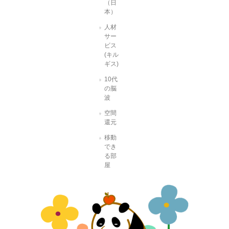
（日
本）
人材
サー
ビス
(キル
ギス)
10代
の脳
波
空間
還元
移動
でき
る部
屋