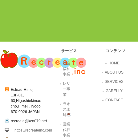
サービス
コンテンツ
社会
HOME
福祉
ABOUT US
事業
SERVICES
レザ
ー事
Eslead-Himeji
GARELLY
業
13F-01,
CONTACT
63,Higashiekimae-
ラオ
cho,Himeji,Hyogo
ス珈
670-0926 JAPAN
琲
recreate@kco079.net
営業
代行
https://recreateinc.com
事業