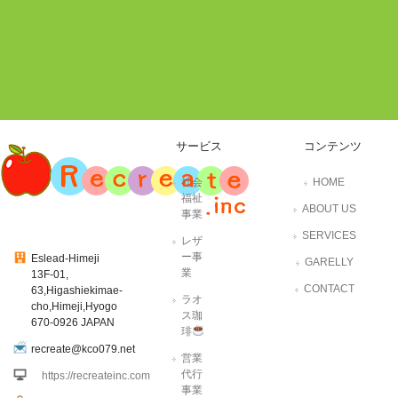
サービス
コンテンツ
社会
HOME
福祉
ABOUT US
事業
SERVICES
レザ
ー事
Eslead-Himeji
GARELLY
業
13F-01,
CONTACT
63,Higashiekimae-
ラオ
cho,Himeji,Hyogo
ス珈
670-0926 JAPAN
琲
recreate@kco079.net
営業
代行
https://recreateinc.com
事業