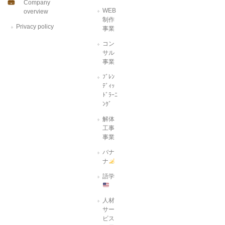
Company
WEB
overview
制作
Privacy policy
事業
コン
サル
事業
ﾌﾞﾚﾝ
ﾃﾞｨｯ
ﾄﾞﾗｰﾆ
ﾝｸﾞ
解体
工事
事業
バナ
ナ
語学
人材
サー
ビス