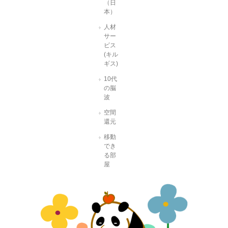
（日
本）
人材
サー
ビス
(キル
ギス)
10代
の脳
波
空間
還元
移動
でき
る部
屋