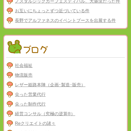
ノスタルジックカーフェスティバル、大盛況だった件
お互いにちょっとずつ近づいている件
長野でアルファネスのイベントブースを出展する件
社会福祉
物流販売
レザー姫路本陣（企画･製造･販売）
尖った営業代行
尖った制作代行
経営コンサル（究極の逆算®）
Reクリエイトの諸々