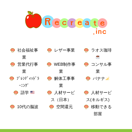
社会福祉事
レザー事業
ラオス珈琲
業
営業代行事
WEB制作事
コンサル事
業
業
業
ﾌﾞﾚﾝﾃﾞｨｯﾄﾞﾗ
解体工事事
バナナ
ｰﾆﾝｸﾞ
業
語学
人材サービ
人材サービ
ス（日本）
ス(キルギス)
10代の脳波
空間還元
移動できる
部屋