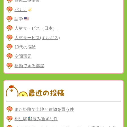
解体工事事業
バナナ
語学
人材サービス（日本）
人材サービス(キルギス)
10代の脳波
空間還元
移動できる部屋
また姫路で土地と建物を買う件
相生駅
混み過ぎな件