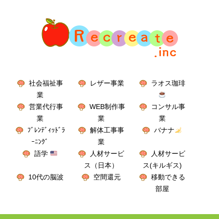
社会福祉事
レザー事業
ラオス珈琲
業
営業代行事
WEB制作事
コンサル事
業
業
業
ﾌﾞﾚﾝﾃﾞｨｯﾄﾞﾗ
解体工事事
バナナ
ｰﾆﾝｸﾞ
業
語学
人材サービ
人材サービ
ス（日本）
ス(キルギス)
10代の脳波
空間還元
移動できる
部屋