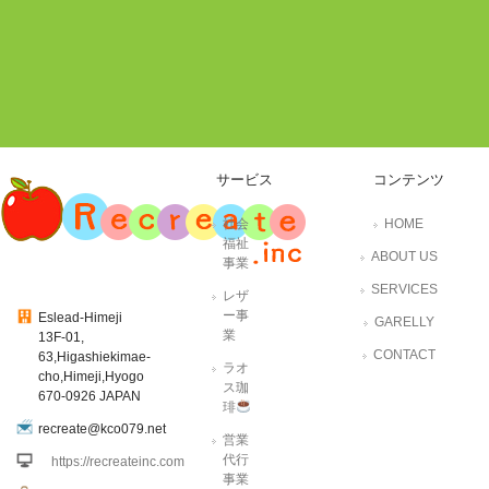
サービス
コンテンツ
社会
HOME
福祉
ABOUT US
事業
SERVICES
レザ
ー事
Eslead-Himeji
GARELLY
業
13F-01,
CONTACT
63,Higashiekimae-
ラオ
cho,Himeji,Hyogo
ス珈
670-0926 JAPAN
琲
recreate@kco079.net
営業
代行
https://recreateinc.com
事業