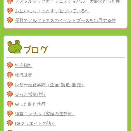
ノスタルジックカーフェスティバル、大盛況だった件
お互いにちょっとずつ近づいている件
長野でアルファネスのイベントブースを出展する件
社会福祉
物流販売
レザー姫路本陣（企画･製造･販売）
尖った営業代行
尖った制作代行
経営コンサル（究極の逆算®）
Reクリエイトの諸々