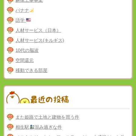
解体工事事業
バナナ
語学
人材サービス（日本）
人材サービス(キルギス)
10代の脳波
空間還元
移動できる部屋
また姫路で土地と建物を買う件
相生駅
混み過ぎな件