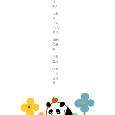
（日
本）
人材
サー
ビス
(キル
ギス)
10代
の脳
波
空間
還元
移動
でき
る部
屋