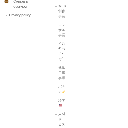
Company
WEB
overview
制作
Privacy policy
事業
コン
サル
事業
ﾌﾞﾚﾝ
ﾃﾞｨｯ
ﾄﾞﾗｰﾆ
ﾝｸﾞ
解体
工事
事業
バナ
ナ
語学
人材
サー
ビス