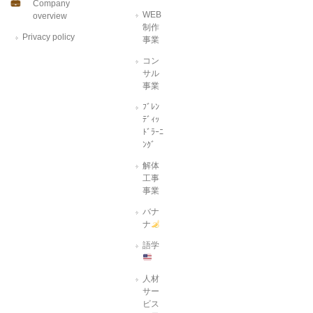
Company
WEB
overview
制作
Privacy policy
事業
コン
サル
事業
ﾌﾞﾚﾝ
ﾃﾞｨｯ
ﾄﾞﾗｰﾆ
ﾝｸﾞ
解体
工事
事業
バナ
ナ
語学
人材
サー
ビス