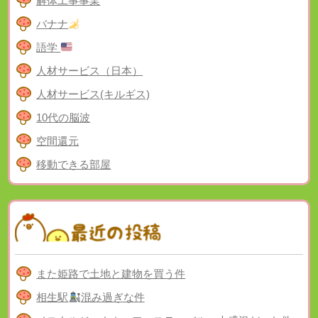
解体工事事業
バナナ
語学
人材サービス（日本）
人材サービス(キルギス)
10代の脳波
空間還元
移動できる部屋
また姫路で土地と建物を買う件
相生駅
混み過ぎな件