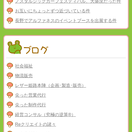
ノスタルジックカーフェスティバル、大盛況だった件
お互いにちょっとずつ近づいている件
長野でアルファネスのイベントブースを出展する件
社会福祉
物流販売
レザー姫路本陣（企画･製造･販売）
尖った営業代行
尖った制作代行
経営コンサル（究極の逆算®）
Reクリエイトの諸々