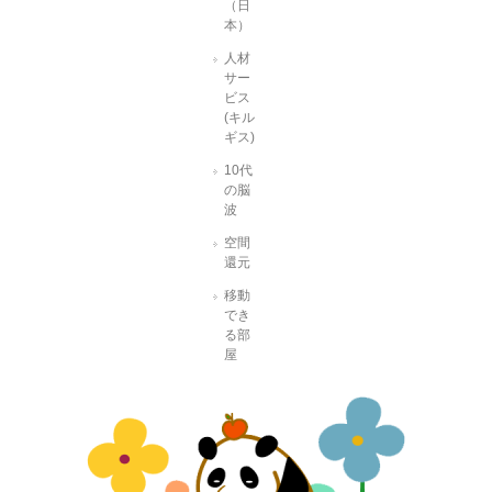
（日
本）
人材
サー
ビス
(キル
ギス)
10代
の脳
波
空間
還元
移動
でき
る部
屋