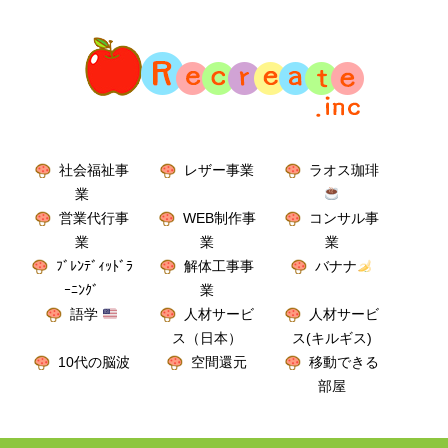
社会福祉事
レザー事業
ラオス珈琲
業
営業代行事
WEB制作事
コンサル事
業
業
業
ﾌﾞﾚﾝﾃﾞｨｯﾄﾞﾗ
解体工事事
バナナ
ｰﾆﾝｸﾞ
業
語学
人材サービ
人材サービ
ス（日本）
ス(キルギス)
10代の脳波
空間還元
移動できる
部屋