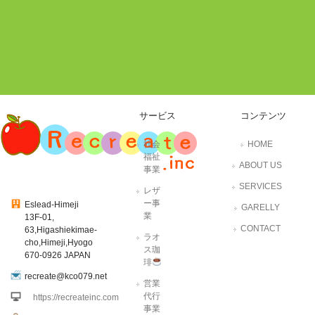
サービス
コンテンツ
社会
HOME
福祉
ABOUT US
事業
SERVICES
レザ
ー事
Eslead-Himeji
GARELLY
業
13F-01,
CONTACT
63,Higashiekimae-
ラオ
cho,Himeji,Hyogo
ス珈
670-0926 JAPAN
琲
recreate@kco079.net
営業
代行
https://recreateinc.com
事業