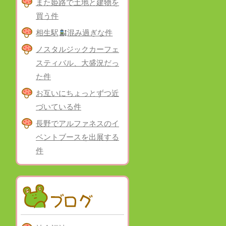
また姫路で土地と建物を
買う件
相生駅
混み過ぎな件
ノスタルジックカーフェ
スティバル、大盛況だっ
た件
お互いにちょっとずつ近
づいている件
長野でアルファネスのイ
ベントブースを出展する
件