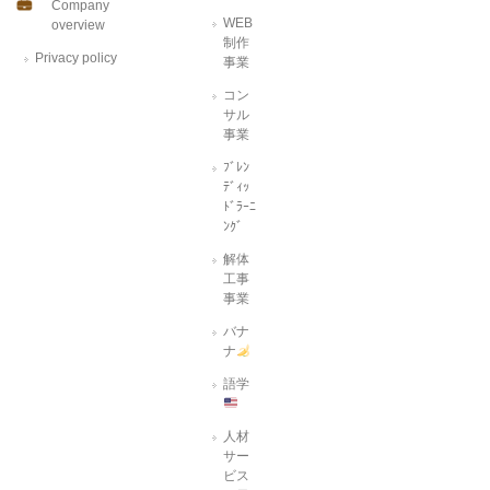
Company
WEB
overview
制作
Privacy policy
事業
コン
サル
事業
ﾌﾞﾚﾝ
ﾃﾞｨｯ
ﾄﾞﾗｰﾆ
ﾝｸﾞ
解体
工事
事業
バナ
ナ
語学
人材
サー
ビス