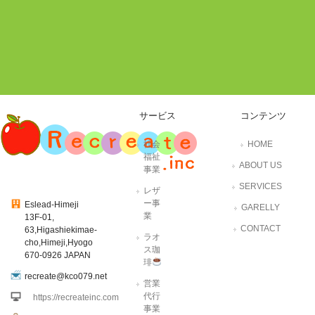
サービス
コンテンツ
社会
HOME
福祉
ABOUT US
事業
SERVICES
レザ
ー事
Eslead-Himeji
GARELLY
業
13F-01,
CONTACT
63,Higashiekimae-
ラオ
cho,Himeji,Hyogo
ス珈
670-0926 JAPAN
琲
recreate@kco079.net
営業
代行
https://recreateinc.com
事業