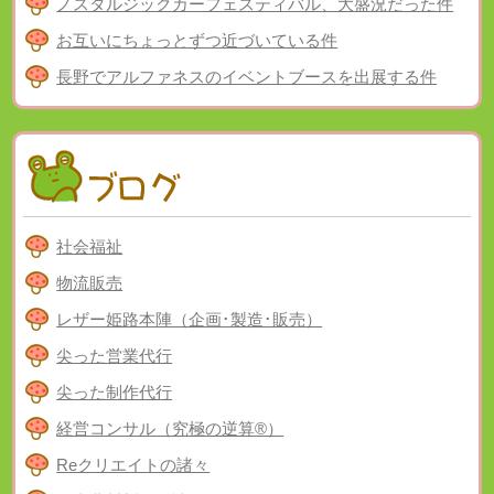
ノスタルジックカーフェスティバル、大盛況だった件
お互いにちょっとずつ近づいている件
長野でアルファネスのイベントブースを出展する件
社会福祉
物流販売
レザー姫路本陣（企画･製造･販売）
尖った営業代行
尖った制作代行
経営コンサル（究極の逆算®）
Reクリエイトの諸々