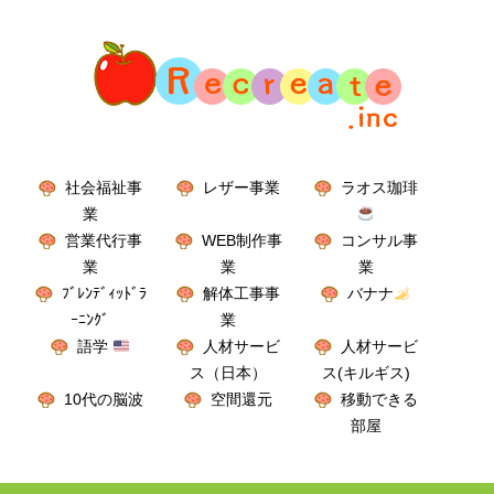
社会福祉事
レザー事業
ラオス珈琲
業
営業代行事
WEB制作事
コンサル事
業
業
業
ﾌﾞﾚﾝﾃﾞｨｯﾄﾞﾗ
解体工事事
バナナ
ｰﾆﾝｸﾞ
業
語学
人材サービ
人材サービ
ス（日本）
ス(キルギス)
10代の脳波
空間還元
移動できる
部屋