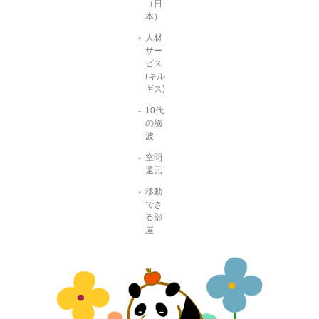
（日
本）
人材
サー
ビス
(キル
ギス)
10代
の脳
波
空間
還元
移動
でき
る部
屋