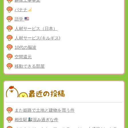
解体工事事業
バナナ
語学
人材サービス（日本）
人材サービス(キルギス)
10代の脳波
空間還元
移動できる部屋
また姫路で土地と建物を買う件
相生駅
混み過ぎな件