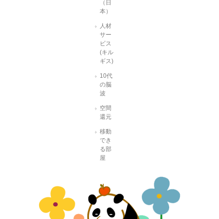
（日
本）
人材
サー
ビス
(キル
ギス)
10代
の脳
波
空間
還元
移動
でき
る部
屋