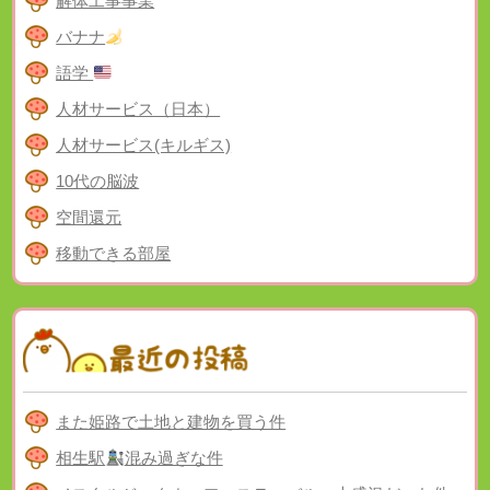
解体工事事業
バナナ
語学
人材サービス（日本）
人材サービス(キルギス)
10代の脳波
空間還元
移動できる部屋
また姫路で土地と建物を買う件
相生駅
混み過ぎな件