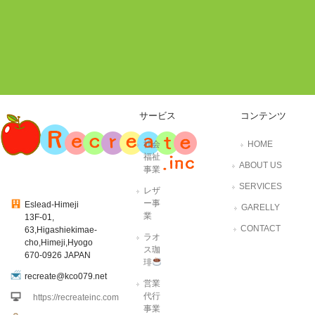
サービス
コンテンツ
社会
HOME
福祉
ABOUT US
事業
SERVICES
レザ
ー事
Eslead-Himeji
GARELLY
業
13F-01,
CONTACT
63,Higashiekimae-
ラオ
cho,Himeji,Hyogo
ス珈
670-0926 JAPAN
琲
recreate@kco079.net
営業
代行
https://recreateinc.com
事業