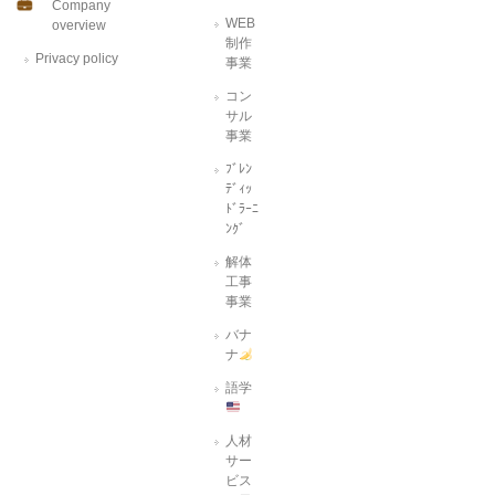
Company
WEB
overview
制作
Privacy policy
事業
コン
サル
事業
ﾌﾞﾚﾝ
ﾃﾞｨｯ
ﾄﾞﾗｰﾆ
ﾝｸﾞ
解体
工事
事業
バナ
ナ
語学
人材
サー
ビス