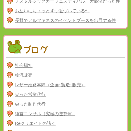
ノスタルジックカーフェスティバル、大盛況だった件
お互いにちょっとずつ近づいている件
長野でアルファネスのイベントブースを出展する件
社会福祉
物流販売
レザー姫路本陣（企画･製造･販売）
尖った営業代行
尖った制作代行
経営コンサル（究極の逆算®）
Reクリエイトの諸々