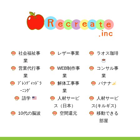
社会福祉事
レザー事業
ラオス珈琲
業
営業代行事
WEB制作事
コンサル事
業
業
業
ﾌﾞﾚﾝﾃﾞｨｯﾄﾞﾗ
解体工事事
バナナ
ｰﾆﾝｸﾞ
業
語学
人材サービ
人材サービ
ス（日本）
ス(キルギス)
10代の脳波
空間還元
移動できる
部屋