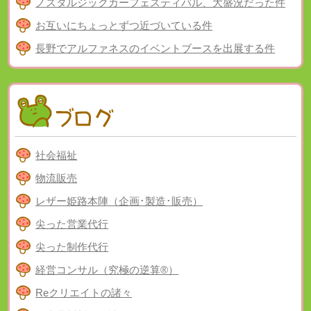
ノスタルジックカーフェスティバル、大盛況だった件
お互いにちょっとずつ近づいている件
長野でアルファネスのイベントブースを出展する件
社会福祉
物流販売
レザー姫路本陣（企画･製造･販売）
尖った営業代行
尖った制作代行
経営コンサル（究極の逆算®）
Reクリエイトの諸々