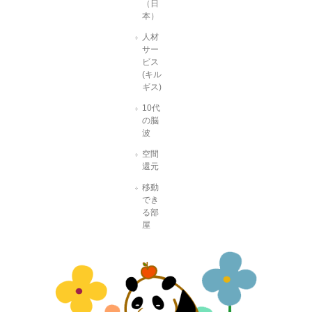
（日
本）
人材
サー
ビス
(キル
ギス)
10代
の脳
波
空間
還元
移動
でき
る部
屋