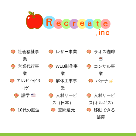
社会福祉事
レザー事業
ラオス珈琲
業
営業代行事
WEB制作事
コンサル事
業
業
業
ﾌﾞﾚﾝﾃﾞｨｯﾄﾞﾗ
解体工事事
バナナ
ｰﾆﾝｸﾞ
業
語学
人材サービ
人材サービ
ス（日本）
ス(キルギス)
10代の脳波
空間還元
移動できる
部屋