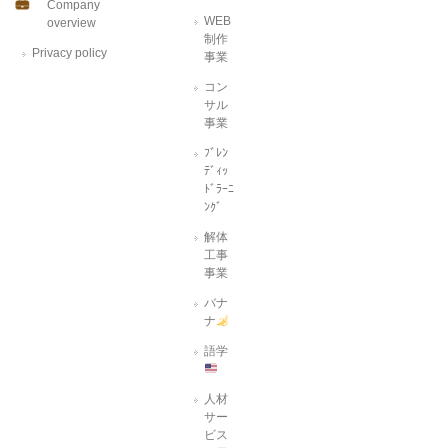
Company
WEB
overview
制作
Privacy policy
事業
コン
サル
事業
ﾌﾞﾚﾝ
ﾃﾞｨｯ
ﾄﾞﾗｰﾆ
ﾝｸﾞ
解体
工事
事業
バナ
ナ
語学
人材
サー
ビス