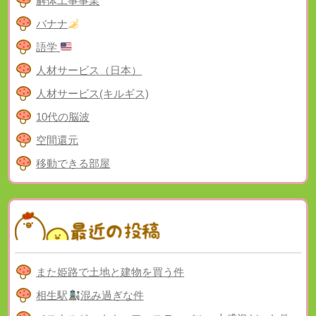
解体工事事業
バナナ
語学
人材サービス（日本）
人材サービス(キルギス)
10代の脳波
空間還元
移動できる部屋
また姫路で土地と建物を買う件
相生駅
混み過ぎな件