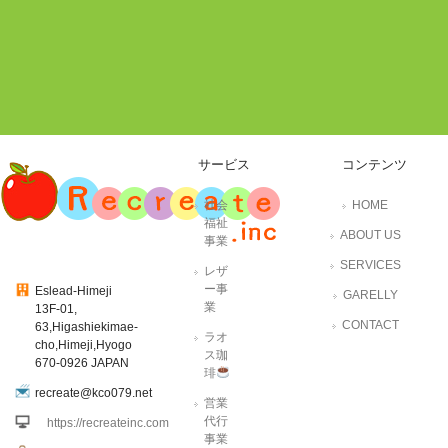
サービス
コンテンツ
社会
HOME
福祉
ABOUT US
事業
SERVICES
レザ
ー事
Eslead-Himeji
GARELLY
業
13F-01,
CONTACT
63,Higashiekimae-
ラオ
cho,Himeji,Hyogo
ス珈
670-0926 JAPAN
琲
recreate@kco079.net
営業
代行
https://recreateinc.com
事業