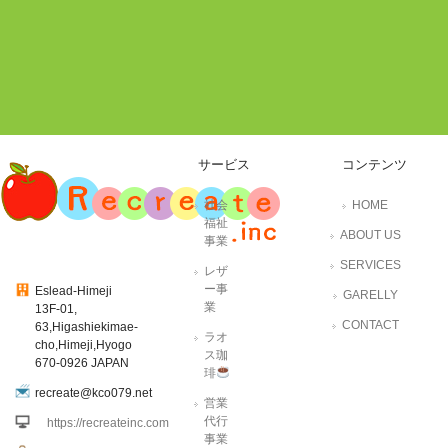
サービス
コンテンツ
社会
HOME
福祉
ABOUT US
事業
SERVICES
レザ
ー事
Eslead-Himeji
GARELLY
業
13F-01,
CONTACT
63,Higashiekimae-
ラオ
cho,Himeji,Hyogo
ス珈
670-0926 JAPAN
琲
recreate@kco079.net
営業
代行
https://recreateinc.com
事業