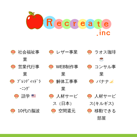
社会福祉事
レザー事業
ラオス珈琲
業
営業代行事
WEB制作事
コンサル事
業
業
業
ﾌﾞﾚﾝﾃﾞｨｯﾄﾞﾗ
解体工事事
バナナ
ｰﾆﾝｸﾞ
業
語学
人材サービ
人材サービ
ス（日本）
ス(キルギス)
10代の脳波
空間還元
移動できる
部屋