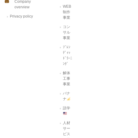
Company
WEB
overview
制作
Privacy policy
事業
コン
サル
事業
ﾌﾞﾚﾝ
ﾃﾞｨｯ
ﾄﾞﾗｰﾆ
ﾝｸﾞ
解体
工事
事業
バナ
ナ
語学
人材
サー
ビス