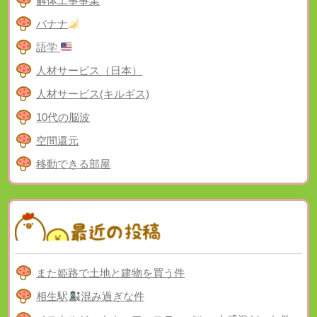
解体工事事業
バナナ
語学
人材サービス（日本）
人材サービス(キルギス)
10代の脳波
空間還元
移動できる部屋
また姫路で土地と建物を買う件
相生駅
混み過ぎな件