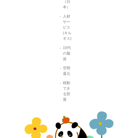
（日
本）
人材
サー
ビス
(キル
ギス)
10代
の脳
波
空間
還元
移動
でき
る部
屋