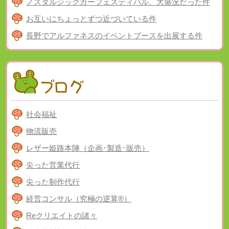
ノスタルジックカーフェスティバル、大盛況だった件
お互いにちょっとずつ近づいている件
長野でアルファネスのイベントブースを出展する件
社会福祉
物流販売
レザー姫路本陣（企画･製造･販売）
尖った営業代行
尖った制作代行
経営コンサル（究極の逆算®）
Reクリエイトの諸々