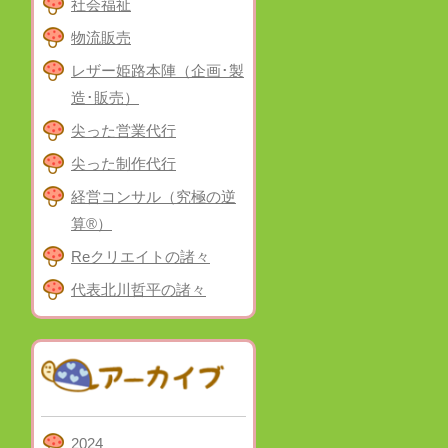
社会福祉
物流販売
レザー姫路本陣（企画･製
造･販売）
尖った営業代行
尖った制作代行
経営コンサル（究極の逆
算®）
Reクリエイトの諸々
代表北川哲平の諸々
2024