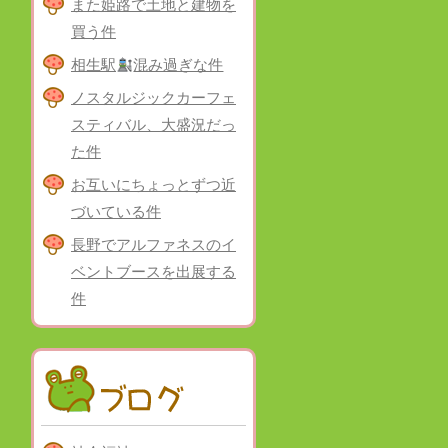
また姫路で土地と建物を
買う件
相生駅
混み過ぎな件
ノスタルジックカーフェ
スティバル、大盛況だっ
た件
お互いにちょっとずつ近
づいている件
長野でアルファネスのイ
ベントブースを出展する
件