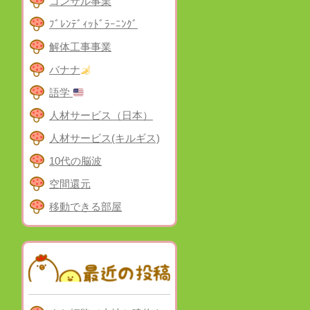
コンサル事業
ﾌﾞﾚﾝﾃﾞｨｯﾄﾞﾗｰﾆﾝｸﾞ
解体工事事業
バナナ
語学
人材サービス（日本）
人材サービス(キルギス)
10代の脳波
空間還元
移動できる部屋