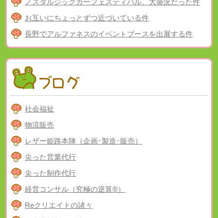
ノスタルジックカーフェスティバル、大盛況だった件
お互いにちょっとずつ近づいている件
長野でアルファネスのイベントブースを出展する件
社会福祉
物流販売
レザー姫路本陣（企画･製造･販売）
尖った営業代行
尖った制作代行
経営コンサル（究極の逆算®）
Reクリエイトの諸々