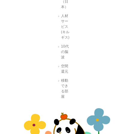
（日
本）
人材
サー
ビス
(キル
ギス)
10代
の脳
波
空間
還元
移動
でき
る部
屋