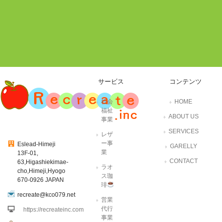
サービス
コンテンツ
社会
HOME
福祉
ABOUT US
事業
SERVICES
レザ
ー事
Eslead-Himeji
GARELLY
業
13F-01,
CONTACT
63,Higashiekimae-
ラオ
cho,Himeji,Hyogo
ス珈
670-0926 JAPAN
琲
recreate@kco079.net
営業
代行
https://recreateinc.com
事業