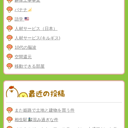
解体工事事業
バナナ
語学
人材サービス（日本）
人材サービス(キルギス)
10代の脳波
空間還元
移動できる部屋
また姫路で土地と建物を買う件
相生駅
混み過ぎな件