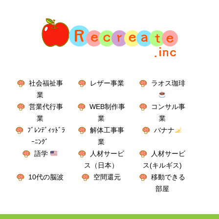
社会福祉事
レザー事業
ラオス珈琲
業
営業代行事
WEB制作事
コンサル事
業
業
業
ﾌﾞﾚﾝﾃﾞｨｯﾄﾞﾗ
解体工事事
バナナ
ｰﾆﾝｸﾞ
業
語学
人材サービ
人材サービ
ス（日本）
ス(キルギス)
10代の脳波
空間還元
移動できる
部屋