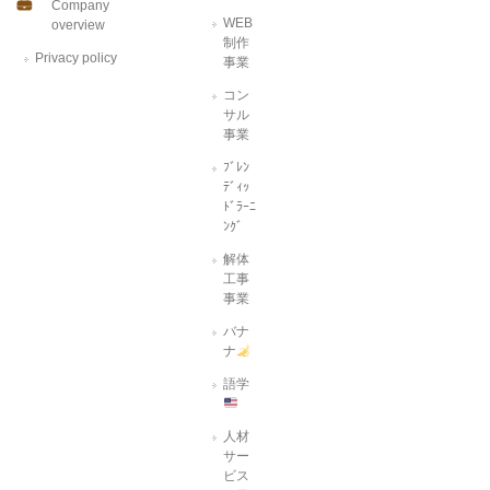
Company
WEB
overview
制作
Privacy policy
事業
コン
サル
事業
ﾌﾞﾚﾝ
ﾃﾞｨｯ
ﾄﾞﾗｰﾆ
ﾝｸﾞ
解体
工事
事業
バナ
ナ
語学
人材
サー
ビス