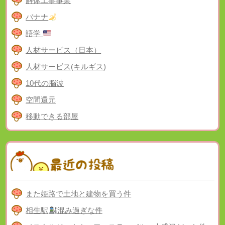
解体工事事業
バナナ
語学
人材サービス（日本）
人材サービス(キルギス)
10代の脳波
空間還元
移動できる部屋
また姫路で土地と建物を買う件
相生駅
混み過ぎな件