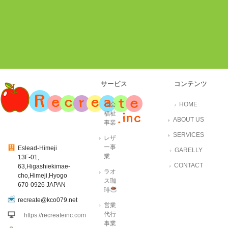
サービス
コンテンツ
社会
HOME
福祉
ABOUT US
事業
SERVICES
レザ
ー事
Eslead-Himeji
GARELLY
業
13F-01,
CONTACT
63,Higashiekimae-
ラオ
cho,Himeji,Hyogo
ス珈
670-0926 JAPAN
琲
recreate@kco079.net
営業
代行
https://recreateinc.com
事業