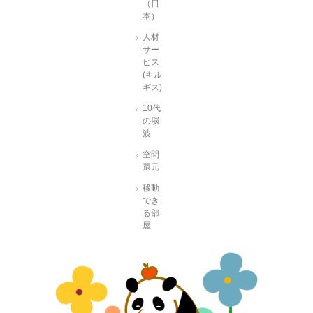
（日
本）
人材
サー
ビス
(キル
ギス)
10代
の脳
波
空間
還元
移動
でき
る部
屋