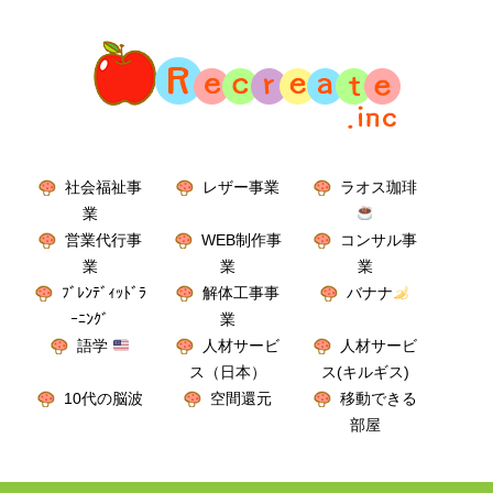
社会福祉事
レザー事業
ラオス珈琲
業
営業代行事
WEB制作事
コンサル事
業
業
業
ﾌﾞﾚﾝﾃﾞｨｯﾄﾞﾗ
解体工事事
バナナ
ｰﾆﾝｸﾞ
業
語学
人材サービ
人材サービ
ス（日本）
ス(キルギス)
10代の脳波
空間還元
移動できる
部屋