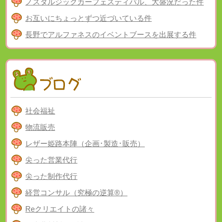
ノスタルジックカーフェスティバル、大盛況だった件
お互いにちょっとずつ近づいている件
長野でアルファネスのイベントブースを出展する件
社会福祉
物流販売
レザー姫路本陣（企画･製造･販売）
尖った営業代行
尖った制作代行
経営コンサル（究極の逆算®）
Reクリエイトの諸々