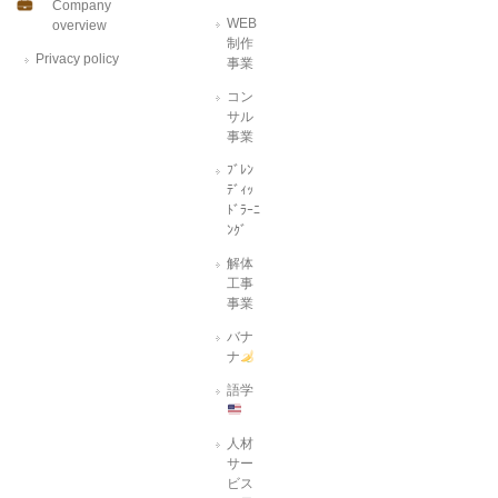
Company
WEB
overview
制作
Privacy policy
事業
コン
サル
事業
ﾌﾞﾚﾝ
ﾃﾞｨｯ
ﾄﾞﾗｰﾆ
ﾝｸﾞ
解体
工事
事業
バナ
ナ
語学
人材
サー
ビス