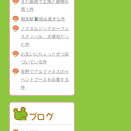
また姫路で土地と建物を
買う件
相生駅
混み過ぎな件
ノスタルジックカーフェ
スティバル、大盛況だっ
た件
お互いにちょっとずつ近
づいている件
長野でアルファネスのイ
ベントブースを出展する
件