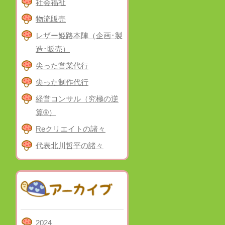
社会福祉
物流販売
レザー姫路本陣（企画･製
造･販売）
尖った営業代行
尖った制作代行
経営コンサル（究極の逆
算®）
Reクリエイトの諸々
代表北川哲平の諸々
2024