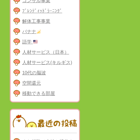
コンサル事業
ﾌﾞﾚﾝﾃﾞｨｯﾄﾞﾗｰﾆﾝｸﾞ
解体工事事業
バナナ
語学
人材サービス（日本）
人材サービス(キルギス)
10代の脳波
空間還元
移動できる部屋