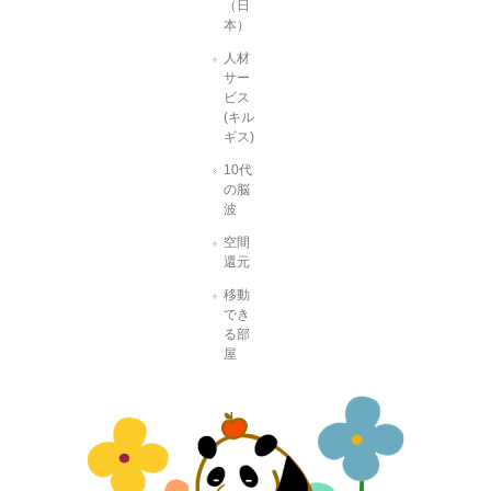
（日
本）
人材
サー
ビス
(キル
ギス)
10代
の脳
波
空間
還元
移動
でき
る部
屋