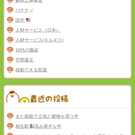
解体工事事業
バナナ
語学
人材サービス（日本）
人材サービス(キルギス)
10代の脳波
空間還元
移動できる部屋
また姫路で土地と建物を買う件
相生駅
混み過ぎな件