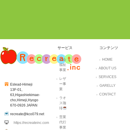
サービス
コンテンツ
社会
HOME
福祉
ABOUT US
事業
SERVICES
レザ
ー事
Eslead-Himeji
GARELLY
業
13F-01,
CONTACT
63,Higashiekimae-
ラオ
cho,Himeji,Hyogo
ス珈
670-0926 JAPAN
琲
recreate@kco079.net
営業
代行
https://recreateinc.com
事業