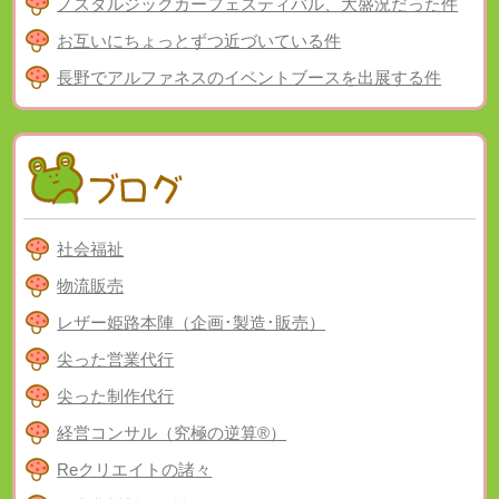
ノスタルジックカーフェスティバル、大盛況だった件
お互いにちょっとずつ近づいている件
長野でアルファネスのイベントブースを出展する件
社会福祉
物流販売
レザー姫路本陣（企画･製造･販売）
尖った営業代行
尖った制作代行
経営コンサル（究極の逆算®）
Reクリエイトの諸々