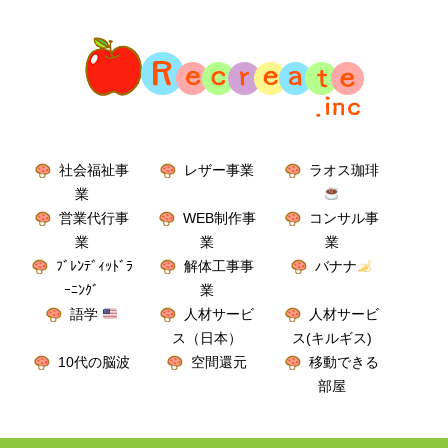
社会福祉事
レザー事業
ラオス珈琲
業
営業代行事
WEB制作事
コンサル事
業
業
業
ﾌﾞﾚﾝﾃﾞｨｯﾄﾞﾗ
解体工事事
バナナ
ｰﾆﾝｸﾞ
業
語学
人材サービ
人材サービ
ス（日本）
ス(キルギス)
10代の脳波
空間還元
移動できる
部屋