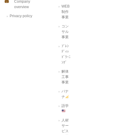
Company
WEB
overview
制作
Privacy policy
事業
コン
サル
事業
ﾌﾞﾚﾝ
ﾃﾞｨｯ
ﾄﾞﾗｰﾆ
ﾝｸﾞ
解体
工事
事業
バナ
ナ
語学
人材
サー
ビス