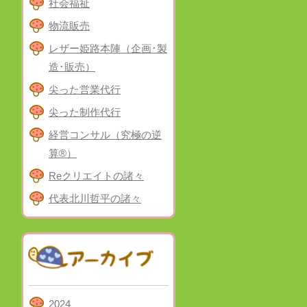
社会福祉
物流販売
レザー姫路本陣（企画･製
造･販売）
尖った営業代行
尖った制作代行
経営コンサル（究極の逆
算®）
Reクリエイトの諸々
代表北川哲平の諸々
2024