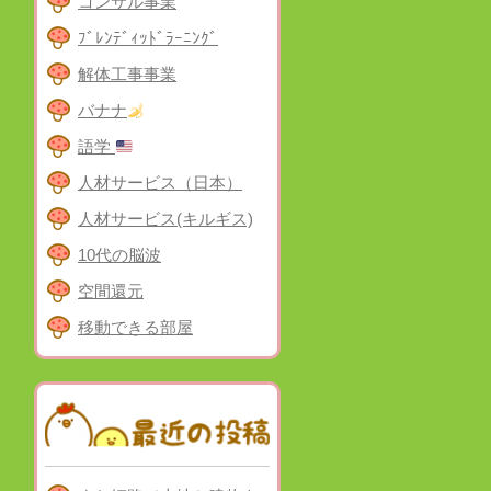
コンサル事業
ﾌﾞﾚﾝﾃﾞｨｯﾄﾞﾗｰﾆﾝｸﾞ
解体工事事業
バナナ
語学
人材サービス（日本）
人材サービス(キルギス)
10代の脳波
空間還元
移動できる部屋