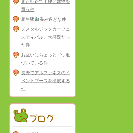
また姫路で土地と建物を
買う件
相生駅
混み過ぎな件
ノスタルジックカーフェ
スティバル、大盛況だっ
た件
お互いにちょっとずつ近
づいている件
長野でアルファネスのイ
ベントブースを出展する
件