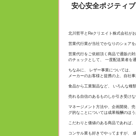
安心安全ポジティブ
北川哲平とReクリエイト株式会社が
営業代行業が当社でかなりのシェアを
営業代行をご依頼頂く商品で通販の対
のチェックとして、 一度配送業者を
ちなみに、 レザー事業については、
メーカーのお客様と提携の上、自社事
食品から工業製品など、 いろんな種
売れる自信のあるものしか引き受けな
マネージメント方法や、企画開発、売
グ的なことについては成果報酬のほう
こだわりと価値のある商品であれば、
コンサル業も好きでやってますが、 