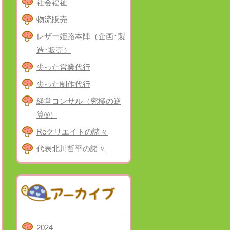
社会福祉
物流販売
レザー姫路本陣（企画･製
造･販売）
尖った営業代行
尖った制作代行
経営コンサル（究極の逆
算®）
Reクリエイトの諸々
代表北川哲平の諸々
2024