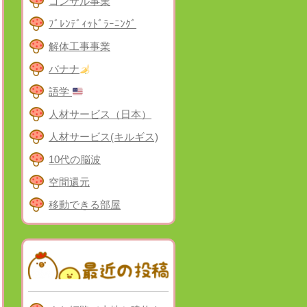
コンサル事業
ﾌﾞﾚﾝﾃﾞｨｯﾄﾞﾗｰﾆﾝｸﾞ
解体工事事業
バナナ
語学
人材サービス（日本）
人材サービス(キルギス)
10代の脳波
空間還元
移動できる部屋