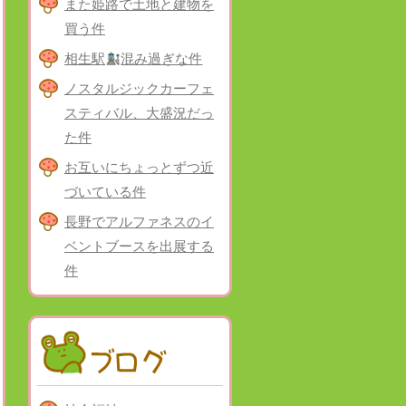
また姫路で土地と建物を
買う件
相生駅
混み過ぎな件
ノスタルジックカーフェ
スティバル、大盛況だっ
た件
お互いにちょっとずつ近
づいている件
長野でアルファネスのイ
ベントブースを出展する
件