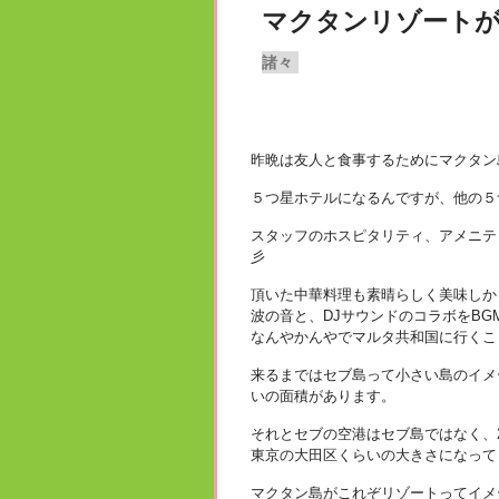
マクタンリゾートが
諸々
昨晩は友人と食事するためにマクタン
５つ星ホテルになるんですが、他の５つ
スタッフのホスピタリティ、アメニテ
彡
頂いた中華料理も素晴らしく美味しか
波の音と、DJサウンドのコラボをBG
なんやかんやでマルタ共和国に行くこと
来るまではセブ島って小さい島のイメ
いの面積があります。
それとセブの空港はセブ島ではなく、
東京の大田区くらいの大きさになってま
マクタン島がこれぞリゾートってイメ