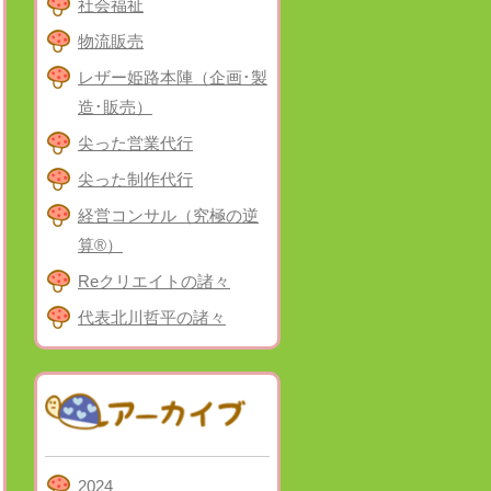
社会福祉
物流販売
レザー姫路本陣（企画･製
造･販売）
尖った営業代行
尖った制作代行
経営コンサル（究極の逆
算®）
Reクリエイトの諸々
代表北川哲平の諸々
2024