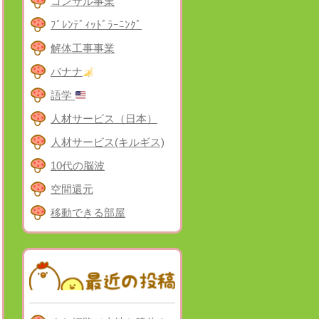
コンサル事業
ﾌﾞﾚﾝﾃﾞｨｯﾄﾞﾗｰﾆﾝｸﾞ
解体工事事業
バナナ
語学
人材サービス（日本）
人材サービス(キルギス)
10代の脳波
空間還元
移動できる部屋