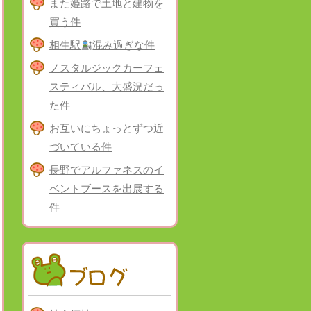
また姫路で土地と建物を
買う件
相生駅
混み過ぎな件
ノスタルジックカーフェ
スティバル、大盛況だっ
た件
お互いにちょっとずつ近
づいている件
長野でアルファネスのイ
ベントブースを出展する
件