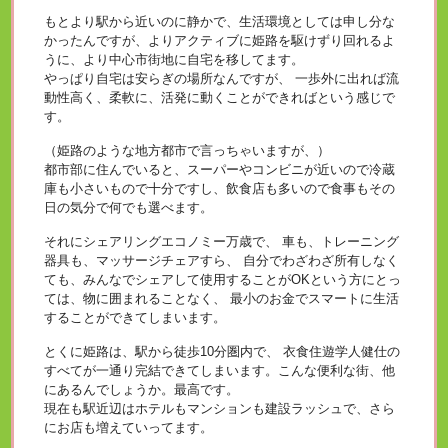
もとより駅から近いのに静かで、生活環境としては申し分な
かったんですが、よりアクティブに姫路を駆けずり回れるよ
うに、より中心市街地に自宅を移してます。
やっぱり自宅は安らぎの場所なんですが、 一歩外に出れば流
動性高く、柔軟に、活発に動くことができればという感じで
す。
（姫路のような地方都市で言っちゃいますが、）
都市部に住んでいると、スーパーやコンビニが近いので冷蔵
庫も小さいもので十分ですし、飲食店も多いので食事もその
日の気分で何でも選べます。
それにシェアリングエコノミー万歳で、 車も、トレーニング
器具も、マッサージチェアすら、 自分でわざわざ所有しなく
ても、みんなでシェアして使用することがOKという方にとっ
ては、物に囲まれることなく、 最小のお金でスマートに生活
することができてしまいます。
とくに姫路は、駅から徒歩10分圏内で、 衣食住遊学人健仕の
すべてが一通り完結できてしまいます。こんな便利な街、他
にあるんでしょうか。最高です。
現在も駅近辺はホテルもマンションも建設ラッシュで、さら
にお店も増えていってます。