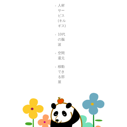
人材
サー
ビス
(キル
ギス)
10代
の脳
波
空間
還元
移動
でき
る部
屋