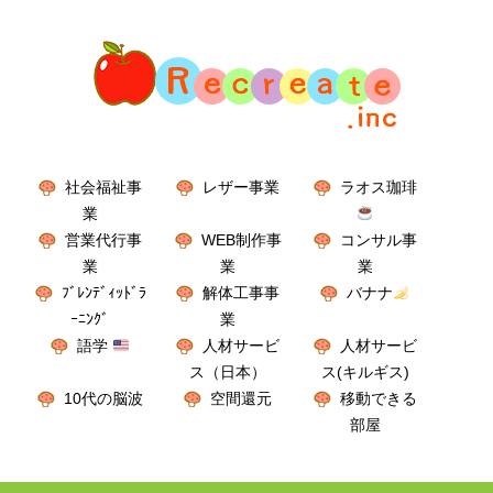
社会福祉事
レザー事業
ラオス珈琲
業
営業代行事
WEB制作事
コンサル事
業
業
業
ﾌﾞﾚﾝﾃﾞｨｯﾄﾞﾗ
解体工事事
バナナ
ｰﾆﾝｸﾞ
業
語学
人材サービ
人材サービ
ス（日本）
ス(キルギス)
10代の脳波
空間還元
移動できる
部屋