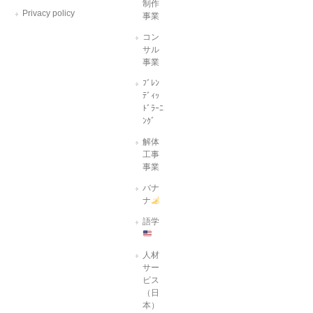
制作
Privacy policy
事業
コン
サル
事業
ﾌﾞﾚﾝ
ﾃﾞｨｯ
ﾄﾞﾗｰﾆ
ﾝｸﾞ
解体
工事
事業
バナ
ナ
語学
人材
サー
ビス
（日
本）