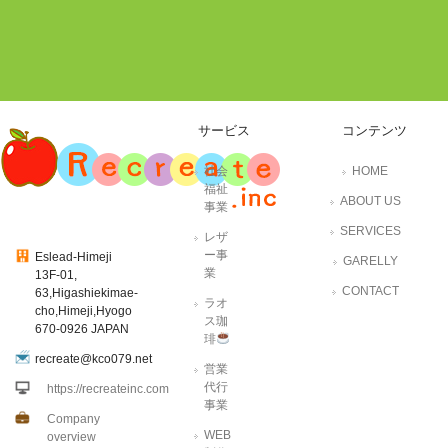
サービス
コンテンツ
社会
HOME
福祉
ABOUT US
事業
SERVICES
レザ
ー事
Eslead-Himeji
GARELLY
業
13F-01,
CONTACT
63,Higashiekimae-
ラオ
cho,Himeji,Hyogo
ス珈
670-0926 JAPAN
琲
recreate@kco079.net
営業
代行
https://recreateinc.com
事業
Company
WEB
overview