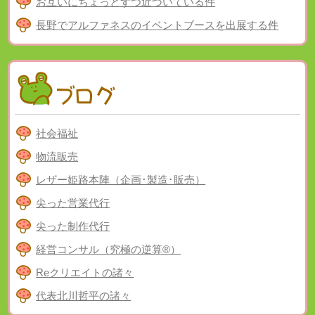
お互いにちょっとずつ近づいている件
長野でアルファネスのイベントブースを出展する件
社会福祉
物流販売
レザー姫路本陣（企画･製造･販売）
尖った営業代行
尖った制作代行
経営コンサル（究極の逆算®）
Reクリエイトの諸々
代表北川哲平の諸々