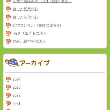
レザー姫路本陣（企画･製造･販売）
尖った営業代行
尖った制作代行
経営コンサル（究極の逆算®）
Reクリエイトの諸々
代表北川哲平の諸々
2024
2023
2022
2021