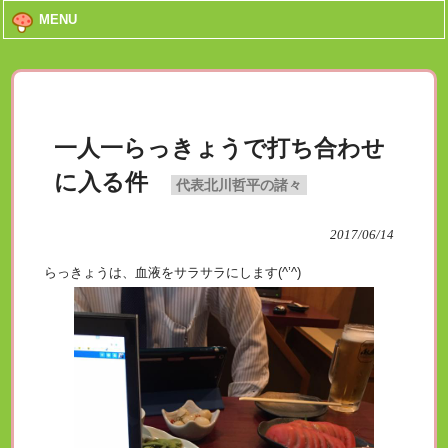
MENU
一人一らっきょうで打ち合わせ
に入る件
代表北川哲平の諸々
2017/06/14
らっきょうは、血液をサラサラにします(^’^)