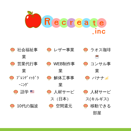
社会福祉事
レザー事業
ラオス珈琲
業
営業代行事
WEB制作事
コンサル事
業
業
業
ﾌﾞﾚﾝﾃﾞｨｯﾄﾞﾗ
解体工事事
バナナ
ｰﾆﾝｸﾞ
業
語学
人材サービ
人材サービ
ス（日本）
ス(キルギス)
10代の脳波
空間還元
移動できる
部屋