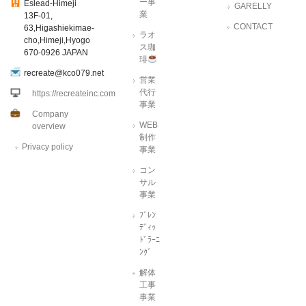
ー事
Eslead-Himeji
GARELLY
業
13F-01,
CONTACT
63,Higashiekimae-
ラオ
cho,Himeji,Hyogo
ス珈
670-0926 JAPAN
琲
recreate@kco079.net
営業
代行
https://recreateinc.com
事業
Company
WEB
overview
制作
Privacy policy
事業
コン
サル
事業
ﾌﾞﾚﾝ
ﾃﾞｨｯ
ﾄﾞﾗｰﾆ
ﾝｸﾞ
解体
工事
事業