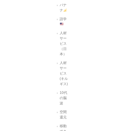
バナ
ナ
語学
人材
サー
ビス
（日
本）
人材
サー
ビス
(キル
ギス)
10代
の脳
波
空間
還元
移動