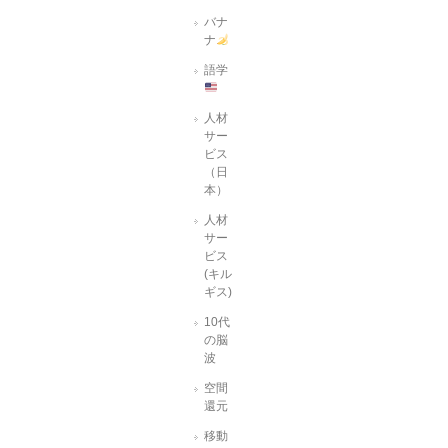
バナ
ナ
語学
人材
サー
ビス
（日
本）
人材
サー
ビス
(キル
ギス)
10代
の脳
波
空間
還元
移動