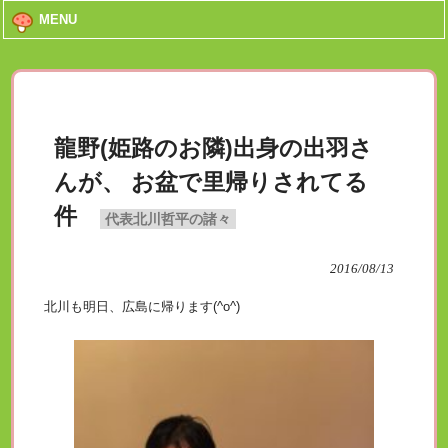
MENU
龍野(姫路のお隣)出身の出羽さ
んが、 お盆で里帰りされてる
件
代表北川哲平の諸々
2016/08/13
北川も明日、広島に帰ります(^o^)