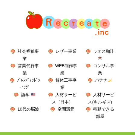
社会福祉事
レザー事業
ラオス珈琲
業
営業代行事
WEB制作事
コンサル事
業
業
業
ﾌﾞﾚﾝﾃﾞｨｯﾄﾞﾗ
解体工事事
バナナ
ｰﾆﾝｸﾞ
業
語学
人材サービ
人材サービ
ス（日本）
ス(キルギス)
10代の脳波
空間還元
移動できる
部屋