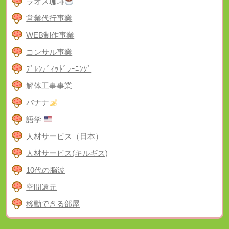
ラオス珈琲
営業代行事業
WEB制作事業
コンサル事業
ﾌﾞﾚﾝﾃﾞｨｯﾄﾞﾗｰﾆﾝｸﾞ
解体工事事業
バナナ
語学
人材サービス（日本）
人材サービス(キルギス)
10代の脳波
空間還元
移動できる部屋