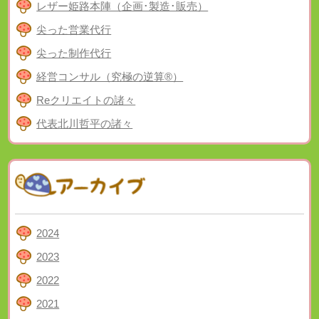
レザー姫路本陣（企画･製造･販売）
尖った営業代行
尖った制作代行
経営コンサル（究極の逆算®）
Reクリエイトの諸々
代表北川哲平の諸々
2024
2023
2022
2021