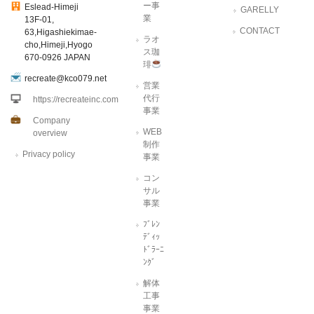
ー事
Eslead-Himeji
GARELLY
業
13F-01,
CONTACT
63,Higashiekimae-
ラオ
cho,Himeji,Hyogo
ス珈
670-0926 JAPAN
琲
recreate@kco079.net
営業
代行
https://recreateinc.com
事業
Company
WEB
overview
制作
Privacy policy
事業
コン
サル
事業
ﾌﾞﾚﾝ
ﾃﾞｨｯ
ﾄﾞﾗｰﾆ
ﾝｸﾞ
解体
工事
事業