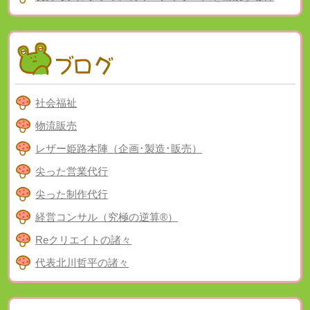
社会福祉
物流販売
レザー姫路本陣（企画･製造･販売）
尖った営業代行
尖った制作代行
経営コンサル（究極の逆算®）
Reクリエイトの諸々
代表北川哲平の諸々