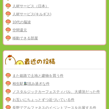
人材サービス（日本）
人材サービス(キルギス)
10代の脳波
空間還元
移動できる部屋
また姫路で土地と建物を買う件
相生駅
混み過ぎな件
ノスタルジックカーフェスティバル、大盛況だった件
お互いにちょっとずつ近づいている件
長野でアルファネスのイベントブースを出展する件