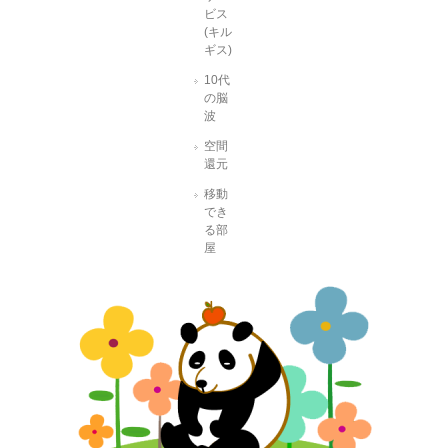
ビス
(キル
ギス)
10代
の脳
波
空間
還元
移動
でき
る部
屋