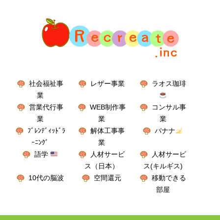
社会福祉事
レザー事業
ラオス珈琲
業
営業代行事
WEB制作事
コンサル事
業
業
業
ﾌﾞﾚﾝﾃﾞｨｯﾄﾞﾗ
解体工事事
バナナ
ｰﾆﾝｸﾞ
業
語学
人材サービ
人材サービ
ス（日本）
ス(キルギス)
10代の脳波
空間還元
移動できる
部屋