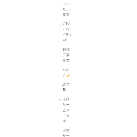
コン
サル
事業
ﾌﾞﾚﾝ
ﾃﾞｨｯ
ﾄﾞﾗｰﾆ
ﾝｸﾞ
解体
工事
事業
バナ
ナ
語学
人材
サー
ビス
（日
本）
人材
サー