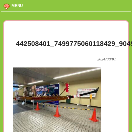
MENU
442508401_7499775060118429_904
2024/08/01