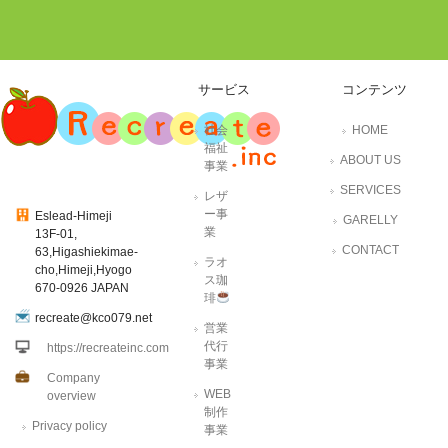
サービス
コンテンツ
社会
HOME
福祉
ABOUT US
事業
SERVICES
レザ
ー事
Eslead-Himeji
GARELLY
業
13F-01,
CONTACT
63,Higashiekimae-
ラオ
cho,Himeji,Hyogo
ス珈
670-0926 JAPAN
琲
recreate@kco079.net
営業
代行
https://recreateinc.com
事業
Company
WEB
overview
制作
Privacy policy
事業