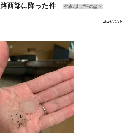
姫路西部に降った件
代表北川哲平の諸々
2024/04/16