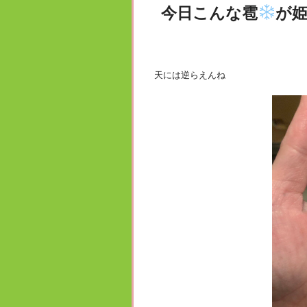
今日こんな雹
が
天には逆らえんね