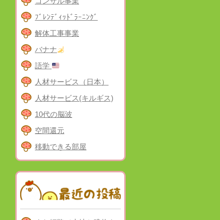
コンサル事業
ﾌﾞﾚﾝﾃﾞｨｯﾄﾞﾗｰﾆﾝｸﾞ
解体工事事業
バナナ
語学
人材サービス（日本）
人材サービス(キルギス)
10代の脳波
空間還元
移動できる部屋