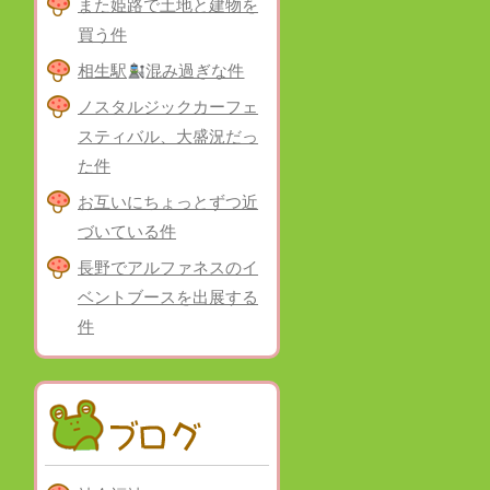
また姫路で土地と建物を
買う件
相生駅
混み過ぎな件
ノスタルジックカーフェ
スティバル、大盛況だっ
た件
お互いにちょっとずつ近
づいている件
長野でアルファネスのイ
ベントブースを出展する
件