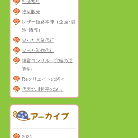
社会福祉
物流販売
レザー姫路本陣（企画･製
造･販売）
尖った営業代行
尖った制作代行
経営コンサル（究極の逆
算®）
Reクリエイトの諸々
代表北川哲平の諸々
2024