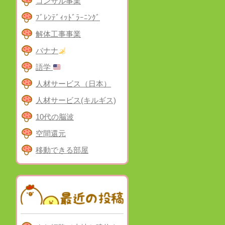
コンサル事業
ﾌﾞﾚﾝﾃﾞｨｯﾄﾞﾗｰﾆﾝｸﾞ
解体工事事業
バナナ
語学
人材サービス（日本）
人材サービス(キルギス)
10代の脳波
空間還元
移動できる部屋