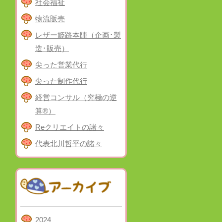
社会福祉
物流販売
レザー姫路本陣（企画･製
造･販売）
尖った営業代行
尖った制作代行
経営コンサル（究極の逆
算®）
Reクリエイトの諸々
代表北川哲平の諸々
2024