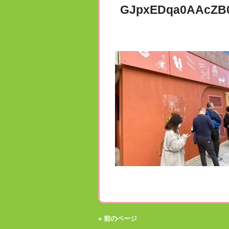
GJpxEDqa0AAcZB
« 前のページ