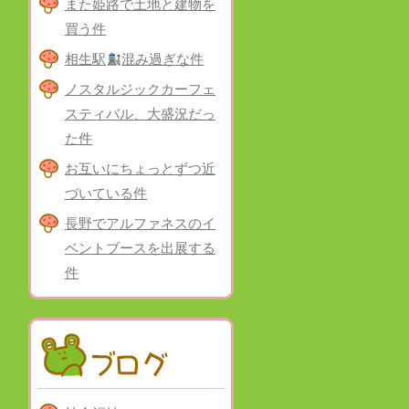
また姫路で土地と建物を
買う件
相生駅
混み過ぎな件
ノスタルジックカーフェ
スティバル、大盛況だっ
た件
お互いにちょっとずつ近
づいている件
長野でアルファネスのイ
ベントブースを出展する
件