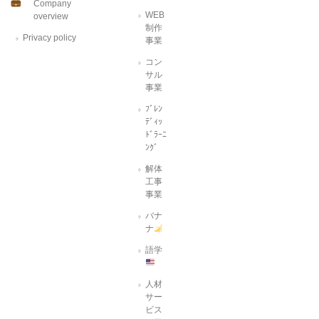
Company
WEB
overview
制作
Privacy policy
事業
コン
サル
事業
ﾌﾞﾚﾝ
ﾃﾞｨｯ
ﾄﾞﾗｰﾆ
ﾝｸﾞ
解体
工事
事業
バナ
ナ
語学
人材
サー
ビス