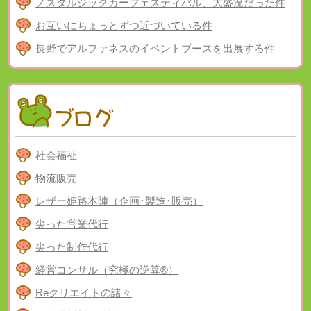
ノスタルジックカーフェスティバル、大盛況だった件
お互いにちょっとずつ近づいている件
長野でアルファネスのイベントブースを出展する件
社会福祉
物流販売
レザー姫路本陣（企画･製造･販売）
尖った営業代行
尖った制作代行
経営コンサル（究極の逆算®）
Reクリエイトの諸々