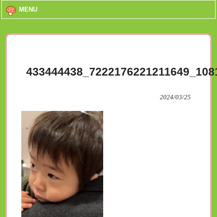
MENU
433444438_7222176221211649_108
2024/03/25