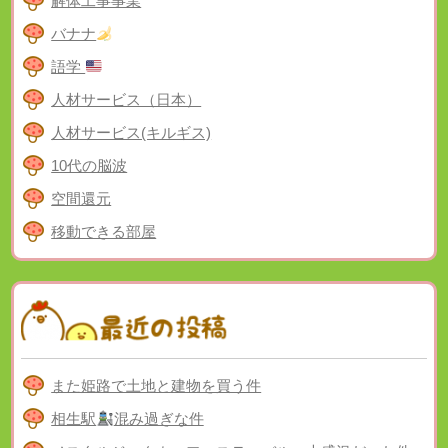
解体工事事業
バナナ
語学
人材サービス（日本）
人材サービス(キルギス)
10代の脳波
空間還元
移動できる部屋
また姫路で土地と建物を買う件
相生駅
混み過ぎな件