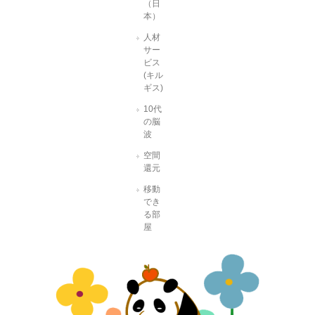
（日
本）
人材
サー
ビス
(キル
ギス)
10代
の脳
波
空間
還元
移動
でき
る部
屋