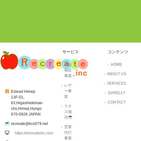
サービス
コンテンツ
社会
HOME
福祉
ABOUT US
事業
SERVICES
レザ
ー事
Eslead-Himeji
GARELLY
業
13F-01,
CONTACT
63,Higashiekimae-
ラオ
cho,Himeji,Hyogo
ス珈
670-0926 JAPAN
琲
recreate@kco079.net
営業
代行
https://recreateinc.com
事業