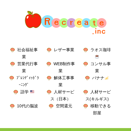
社会福祉事
レザー事業
ラオス珈琲
業
営業代行事
WEB制作事
コンサル事
業
業
業
ﾌﾞﾚﾝﾃﾞｨｯﾄﾞﾗ
解体工事事
バナナ
ｰﾆﾝｸﾞ
業
語学
人材サービ
人材サービ
ス（日本）
ス(キルギス)
10代の脳波
空間還元
移動できる
部屋