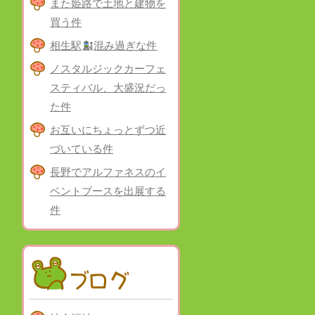
また姫路で土地と建物を
買う件
相生駅
混み過ぎな件
ノスタルジックカーフェ
スティバル、大盛況だっ
た件
お互いにちょっとずつ近
づいている件
長野でアルファネスのイ
ベントブースを出展する
件