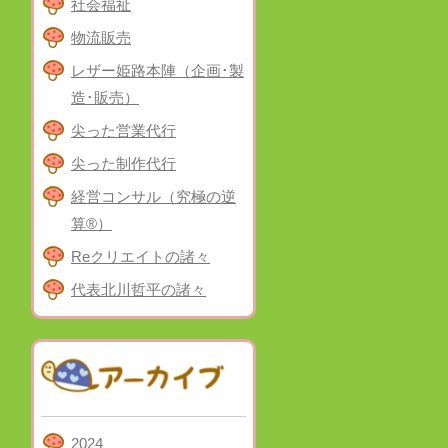
社会福祉
物流販売
レザー姫路本陣（企画･製
造･販売）
尖った営業代行
尖った制作代行
経営コンサル（究極の逆
算®）
Reクリエイトの諸々
代表北川哲平の諸々
2024