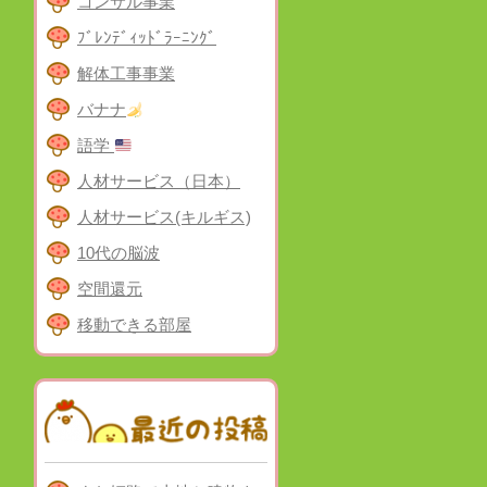
コンサル事業
ﾌﾞﾚﾝﾃﾞｨｯﾄﾞﾗｰﾆﾝｸﾞ
解体工事事業
バナナ
語学
人材サービス（日本）
人材サービス(キルギス)
10代の脳波
空間還元
移動できる部屋