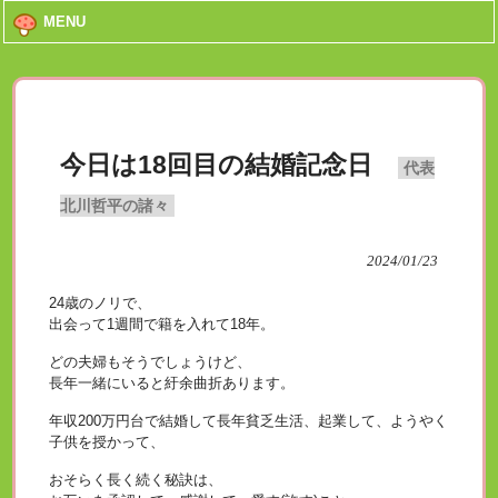
MENU
今日は18回目の結婚記念日
代表
北川哲平の諸々
2024/01/23
24歳のノリで、
出会って1週間で籍を入れて18年。
どの夫婦もそうでしょうけど、
長年一緒にいると紆余曲折あります。
年収200万円台で結婚して長年貧乏生活、起業して、ようやく
子供を授かって、
おそらく長く続く秘訣は、