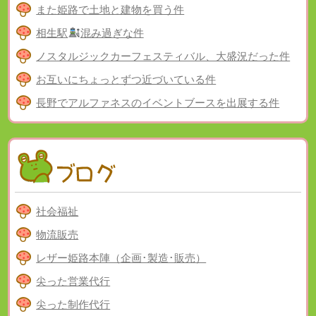
また姫路で土地と建物を買う件
相生駅
混み過ぎな件
ノスタルジックカーフェスティバル、大盛況だった件
お互いにちょっとずつ近づいている件
長野でアルファネスのイベントブースを出展する件
社会福祉
物流販売
レザー姫路本陣（企画･製造･販売）
尖った営業代行
尖った制作代行