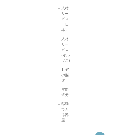
人材
サー
ビス
（日
本）
人材
サー
ビス
(キル
ギス)
10代
の脳
波
空間
還元
移動
でき
る部
屋