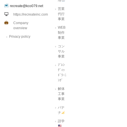
琲
recreate@kco079.net
営業
代行
https://recreateinc.com
事業
Company
WEB
overview
制作
Privacy policy
事業
コン
サル
事業
ﾌﾞﾚﾝ
ﾃﾞｨｯ
ﾄﾞﾗｰﾆ
ﾝｸﾞ
解体
工事
事業
バナ
ナ
語学