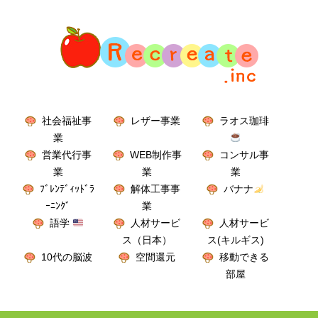
社会福祉事
レザー事業
ラオス珈琲
業
営業代行事
WEB制作事
コンサル事
業
業
業
ﾌﾞﾚﾝﾃﾞｨｯﾄﾞﾗ
解体工事事
バナナ
ｰﾆﾝｸﾞ
業
語学
人材サービ
人材サービ
ス（日本）
ス(キルギス)
10代の脳波
空間還元
移動できる
部屋