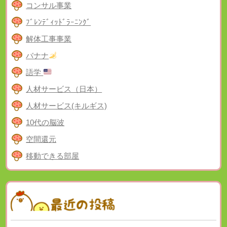
コンサル事業
ﾌﾞﾚﾝﾃﾞｨｯﾄﾞﾗｰﾆﾝｸﾞ
解体工事事業
バナナ
語学
人材サービス（日本）
人材サービス(キルギス)
10代の脳波
空間還元
移動できる部屋