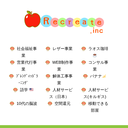
社会福祉事
レザー事業
ラオス珈琲
業
営業代行事
WEB制作事
コンサル事
業
業
業
ﾌﾞﾚﾝﾃﾞｨｯﾄﾞﾗ
解体工事事
バナナ
ｰﾆﾝｸﾞ
業
語学
人材サービ
人材サービ
ス（日本）
ス(キルギス)
10代の脳波
空間還元
移動できる
部屋