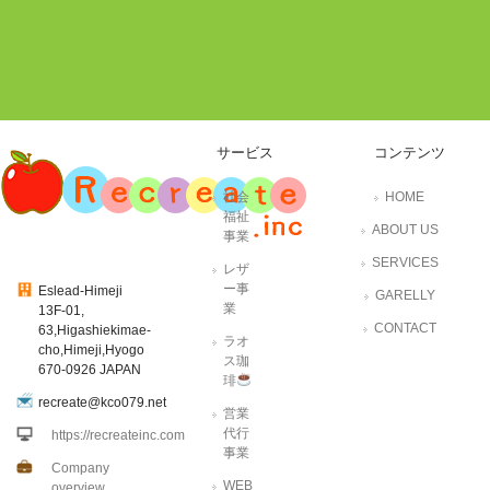
サービス
コンテンツ
社会
HOME
福祉
ABOUT US
事業
SERVICES
レザ
ー事
Eslead-Himeji
GARELLY
業
13F-01,
CONTACT
63,Higashiekimae-
ラオ
cho,Himeji,Hyogo
ス珈
670-0926 JAPAN
琲
recreate@kco079.net
営業
代行
https://recreateinc.com
事業
Company
WEB
overview