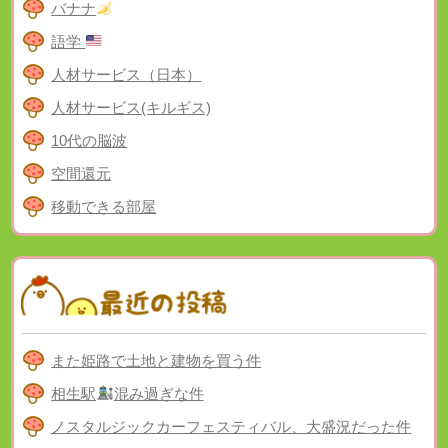
バナナ
語学
人材サービス（日本）
人材サービス(キルギス)
10代の脳波
空間還元
移動できる部屋
また姫路で土地と建物を買う件
相生駅
混み過ぎな件
ノスタルジックカーフェスティバル、大盛況だった件