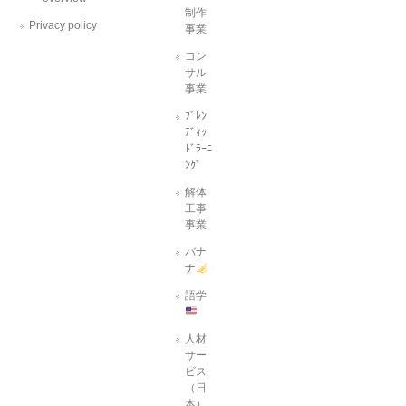
制作
Privacy policy
事業
コン
サル
事業
ﾌﾞﾚﾝ
ﾃﾞｨｯ
ﾄﾞﾗｰﾆ
ﾝｸﾞ
解体
工事
事業
バナ
ナ
語学
人材
サー
ビス
（日
本）