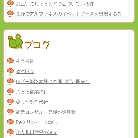
お互いにちょっとずつ近づいている件
長野でアルファネスのイベントブースを出展する件
社会福祉
物流販売
レザー姫路本陣（企画･製造･販売）
尖った営業代行
尖った制作代行
経営コンサル（究極の逆算®）
Reクリエイトの諸々
代表北川哲平の諸々