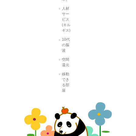
人材
サー
ビス
(キル
ギス)
10代
の脳
波
空間
還元
移動
でき
る部
屋