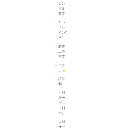
コン
サル
事業
ﾌﾞﾚﾝ
ﾃﾞｨｯ
ﾄﾞﾗｰﾆ
ﾝｸﾞ
解体
工事
事業
バナ
ナ
語学
人材
サー
ビス
（日
本）
人材
サー