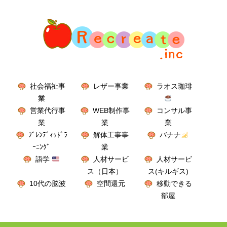
社会福祉事
レザー事業
ラオス珈琲
業
営業代行事
WEB制作事
コンサル事
業
業
業
ﾌﾞﾚﾝﾃﾞｨｯﾄﾞﾗ
解体工事事
バナナ
ｰﾆﾝｸﾞ
業
語学
人材サービ
人材サービ
ス（日本）
ス(キルギス)
10代の脳波
空間還元
移動できる
部屋