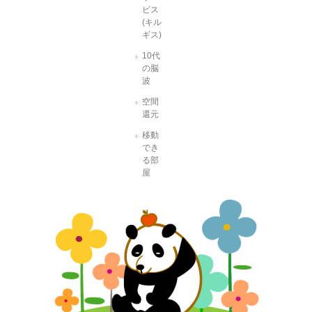
ビス
(キル
ギス)
10代
の脳
波
空間
還元
移動
でき
る部
屋