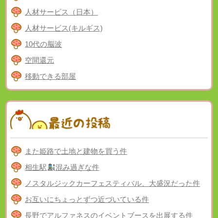
人材サービス（日本）
人材サービス(キルギス)
10代の脳波
空間還元
移動できる部屋
また姫路で土地と建物を買う件
相生駅
混み過ぎな件
ノスタルジックカーフェスティバル、大盛況だった件
お互いにちょっとずつ近づいている件
長野でアルファネスのイベントブースを出展する件