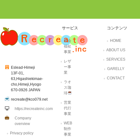
サービス
コンテンツ
社会
HOME
福祉
ABOUT US
事業
SERVICES
レザ
ー事
Eslead-Himeji
GARELLY
業
13F-01,
CONTACT
63,Higashiekimae-
ラオ
cho,Himeji,Hyogo
ス珈
670-0926 JAPAN
琲
recreate@kco079.net
営業
代行
https://recreateinc.com
事業
Company
WEB
overview
制作
Privacy policy
事業