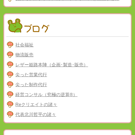
社会福祉
物流販売
レザー姫路本陣（企画･製造･販売）
尖った営業代行
尖った制作代行
経営コンサル（究極の逆算®）
Reクリエイトの諸々
代表北川哲平の諸々