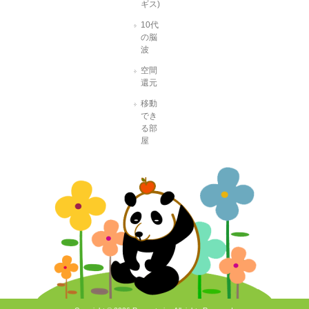
ギス)
10代
の脳
波
空間
還元
移動
でき
る部
屋