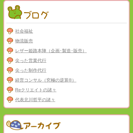
社会福祉
物流販売
レザー姫路本陣（企画･製造･販売）
尖った営業代行
尖った制作代行
経営コンサル（究極の逆算®）
Reクリエイトの諸々
代表北川哲平の諸々