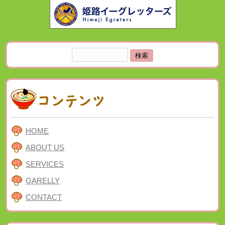
検
索:
HOME
ABOUT US
SERVICES
GARELLY
CONTACT