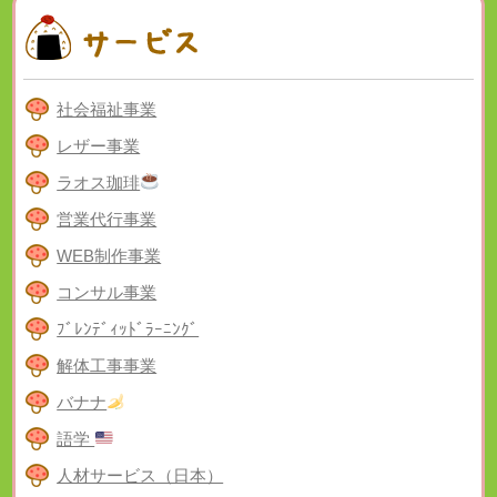
社会福祉事業
レザー事業
ラオス珈琲
営業代行事業
WEB制作事業
コンサル事業
ﾌﾞﾚﾝﾃﾞｨｯﾄﾞﾗｰﾆﾝｸﾞ
解体工事事業
バナナ
語学
人材サービス（日本）