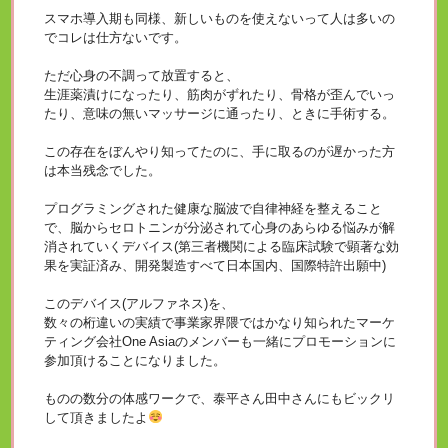
スマホ導入期も同様、新しいものを使えないって人は多いの
でコレは仕方ないです。
ただ心身の不調って放置すると、
生涯薬漬けになったり、筋肉がずれたり、骨格が歪んでいっ
たり、意味の無いマッサージに通ったり、ときに手術する。
この存在をぼんやり知ってたのに、手に取るのが遅かった方
は本当残念でした。
プログラミングされた健康な脳波で自律神経を整えること
で、脳からセロトニンが分泌されて心身のあらゆる悩みが解
消されていくデバイス(第三者機関による臨床試験で顕著な効
果を実証済み、開発製造すべて日本国内、国際特許出願中)
このデバイス(アルファネス)を、
数々の桁違いの実績で事業家界隈ではかなり知られたマーケ
ティング会社One Asiaのメンバーも一緒にプロモーションに
参加頂けることになりました。
ものの数分の体感ワークで、泰平さん田中さんにもビックリ
して頂きましたよ