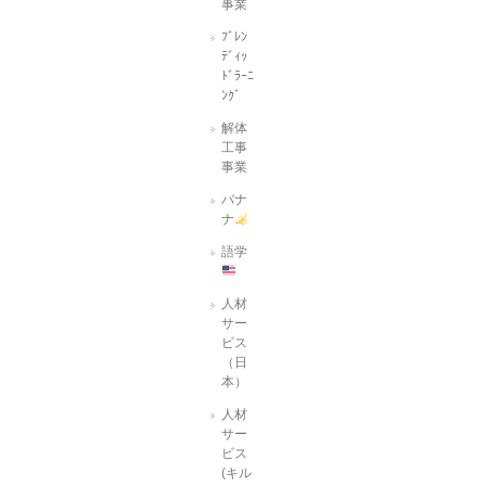
事業
ﾌﾞﾚﾝ
ﾃﾞｨｯ
ﾄﾞﾗｰﾆ
ﾝｸﾞ
解体
工事
事業
バナ
ナ
語学
人材
サー
ビス
（日
本）
人材
サー
ビス
(キル