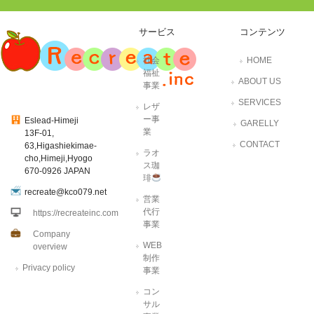
サービス
コンテンツ
社会
HOME
福祉
ABOUT US
事業
SERVICES
レザ
ー事
Eslead-Himeji
GARELLY
業
13F-01,
CONTACT
63,Higashiekimae-
ラオ
cho,Himeji,Hyogo
ス珈
670-0926 JAPAN
琲
recreate@kco079.net
営業
代行
https://recreateinc.com
事業
Company
WEB
overview
制作
Privacy policy
事業
コン
サル