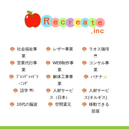
社会福祉事
レザー事業
ラオス珈琲
業
営業代行事
WEB制作事
コンサル事
業
業
業
ﾌﾞﾚﾝﾃﾞｨｯﾄﾞﾗ
解体工事事
バナナ
ｰﾆﾝｸﾞ
業
語学
人材サービ
人材サービ
ス（日本）
ス(キルギス)
10代の脳波
空間還元
移動できる
部屋