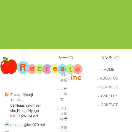
サービス
コンテンツ
社会
HOME
福祉
ABOUT US
事業
SERVICES
レザ
ー事
Eslead-Himeji
GARELLY
業
13F-01,
CONTACT
63,Higashiekimae-
ラオ
cho,Himeji,Hyogo
ス珈
670-0926 JAPAN
琲
recreate@kco079.net
営業