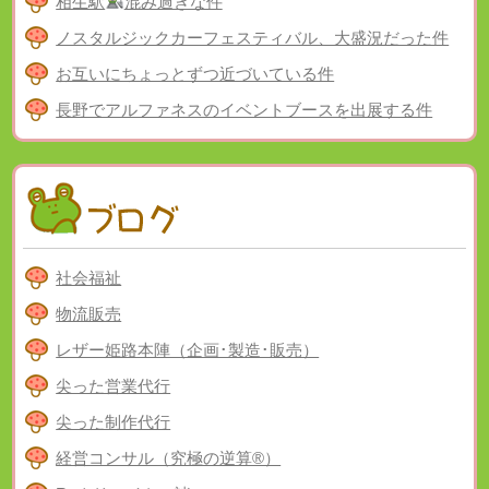
相生駅
混み過ぎな件
ノスタルジックカーフェスティバル、大盛況だった件
お互いにちょっとずつ近づいている件
長野でアルファネスのイベントブースを出展する件
社会福祉
物流販売
レザー姫路本陣（企画･製造･販売）
尖った営業代行
尖った制作代行
経営コンサル（究極の逆算®）