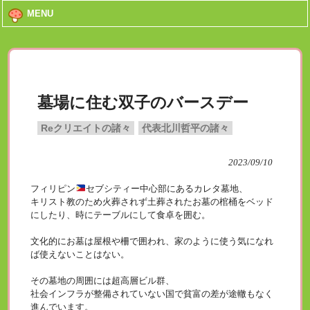
MENU
墓場に住む双子のバースデー
Reクリエイトの諸々
代表北川哲平の諸々
2023/09/10
フィリピン
セブシティー中心部にあるカレタ墓地、
キリスト教のため火葬されず土葬されたお墓の棺桶をベッド
にしたり、時にテーブルにして食卓を囲む。
文化的にお墓は屋根や柵で囲われ、家のように使う気になれ
ば使えないことはない。
その墓地の周囲には超高層ビル群、
社会インフラが整備されていない国で貧富の差が途轍もなく
進んでいます。