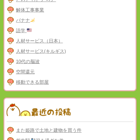
解体工事事業
バナナ
語学
人材サービス（日本）
人材サービス(キルギス)
10代の脳波
空間還元
移動できる部屋
また姫路で土地と建物を買う件