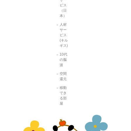
ビス
（日
本）
人材
サー
ビス
(キル
ギス)
10代
の脳
波
空間
還元
移動
でき
る部
屋