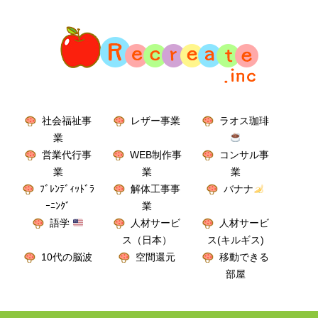
社会福祉事
レザー事業
ラオス珈琲
業
営業代行事
WEB制作事
コンサル事
業
業
業
ﾌﾞﾚﾝﾃﾞｨｯﾄﾞﾗ
解体工事事
バナナ
ｰﾆﾝｸﾞ
業
語学
人材サービ
人材サービ
ス（日本）
ス(キルギス)
10代の脳波
空間還元
移動できる
部屋