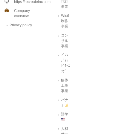
代行
https://recreateinc.com
事業
Company
WEB
overview
制作
Privacy policy
事業
コン
サル
事業
ﾌﾞﾚﾝ
ﾃﾞｨｯ
ﾄﾞﾗｰﾆ
ﾝｸﾞ
解体
工事
事業
バナ
ナ
語学
人材
サー