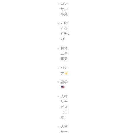
コン
サル
事業
ﾌﾞﾚﾝ
ﾃﾞｨｯ
ﾄﾞﾗｰﾆ
ﾝｸﾞ
解体
工事
事業
バナ
ナ
語学
人材
サー
ビス
（日
本）
人材
サー