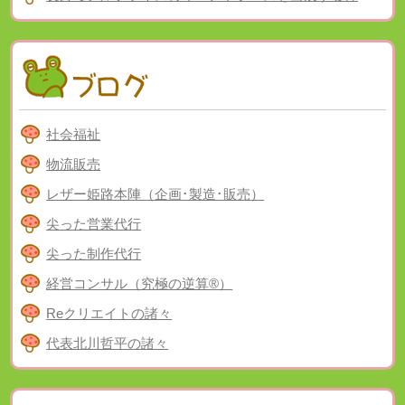
社会福祉
物流販売
レザー姫路本陣（企画･製造･販売）
尖った営業代行
尖った制作代行
経営コンサル（究極の逆算®）
Reクリエイトの諸々
代表北川哲平の諸々