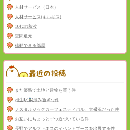
人材サービス（日本）
人材サービス(キルギス)
10代の脳波
空間還元
移動できる部屋
また姫路で土地と建物を買う件
相生駅
混み過ぎな件
ノスタルジックカーフェスティバル、大盛況だった件
お互いにちょっとずつ近づいている件
長野でアルファネスのイベントブースを出展する件