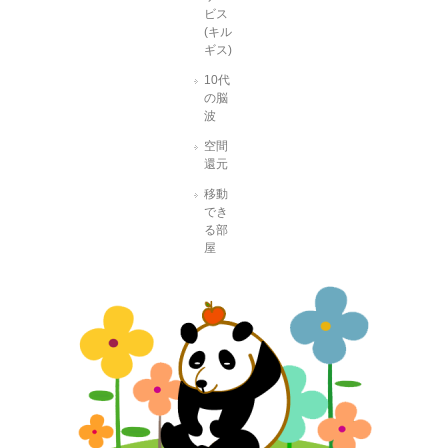
ビス
(キル
ギス)
10代
の脳
波
空間
還元
移動
でき
る部
屋