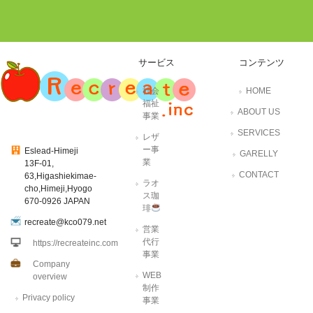
サービス
コンテンツ
社会
HOME
福祉
ABOUT US
事業
SERVICES
レザ
ー事
Eslead-Himeji
GARELLY
業
13F-01,
CONTACT
63,Higashiekimae-
ラオ
cho,Himeji,Hyogo
ス珈
670-0926 JAPAN
琲
recreate@kco079.net
営業
代行
https://recreateinc.com
事業
Company
WEB
overview
制作
Privacy policy
事業