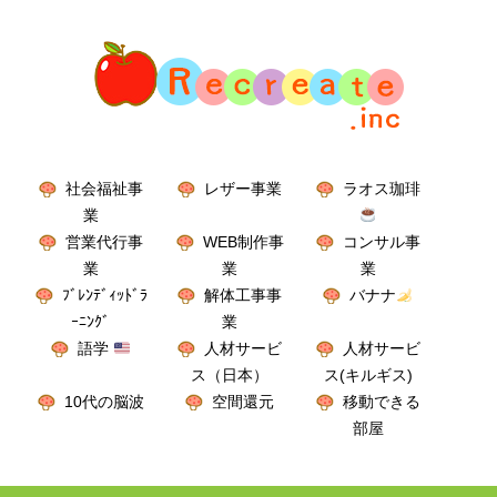
社会福祉事
レザー事業
ラオス珈琲
業
営業代行事
WEB制作事
コンサル事
業
業
業
ﾌﾞﾚﾝﾃﾞｨｯﾄﾞﾗ
解体工事事
バナナ
ｰﾆﾝｸﾞ
業
語学
人材サービ
人材サービ
ス（日本）
ス(キルギス)
10代の脳波
空間還元
移動できる
部屋