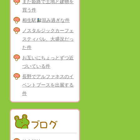
また姫路で土地と建物を
買う件
相生駅
混み過ぎな件
ノスタルジックカーフェ
スティバル、大盛況だっ
た件
お互いにちょっとずつ近
づいている件
長野でアルファネスのイ
ベントブースを出展する
件