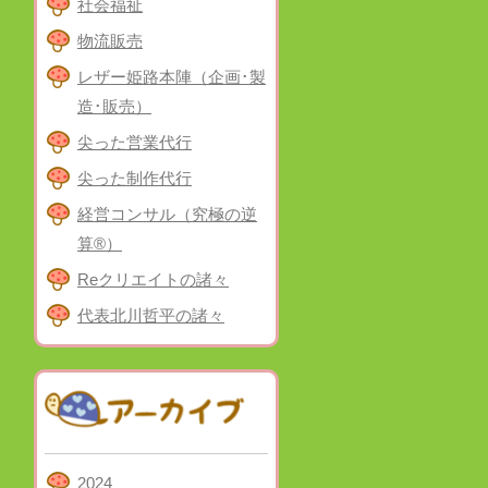
社会福祉
物流販売
レザー姫路本陣（企画･製
造･販売）
尖った営業代行
尖った制作代行
経営コンサル（究極の逆
算®）
Reクリエイトの諸々
代表北川哲平の諸々
2024