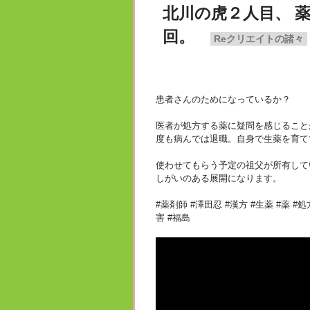
北川の虎２人目、 
回。
Reクリエイトの諸々
患者さんのためになっているか？
医者が処方する薬に疑問を感じること
度も病んでは退職。自身で生薬を育て
使わせてもらう予定の祖父が所有して
しがいのある展開になります。
#薬剤師 #澤田忍 #漢方 #生薬 #薬 #
害 #福島