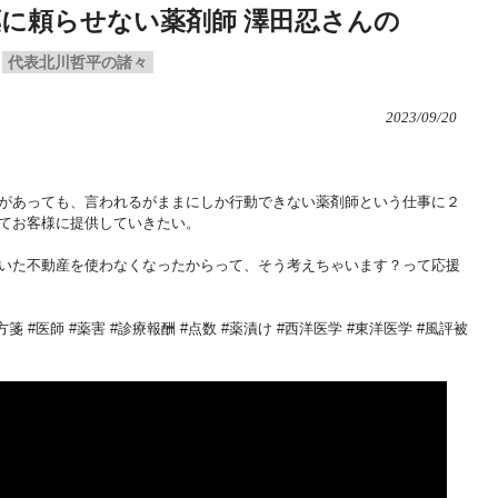
薬に頼らせない薬剤師 澤田忍さんの
代表北川哲平の諸々
2023/09/20
があっても、言われるがままにしか行動できない薬剤師という仕事に２
てお客様に提供していきたい。
いた不動産を使わなくなったからって、そう考えちゃいます？って応援
処方箋 #医師 #薬害 #診療報酬 #点数 #薬漬け #西洋医学 #東洋医学 #風評被