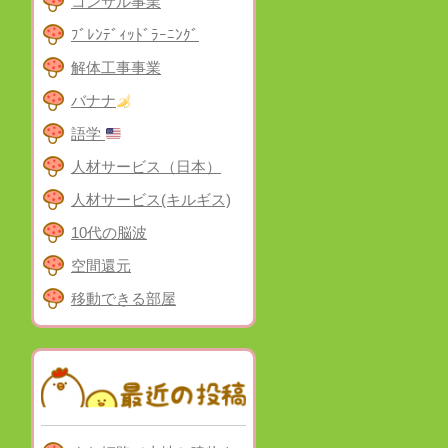
コンサル事業
ﾌﾞﾚﾝﾃﾞｨｯﾄﾞﾗｰﾆﾝｸﾞ
解体工事事業
バナナ
語学
人材サービス（日本）
人材サービス(キルギス)
10代の脳波
空間還元
移動できる部屋