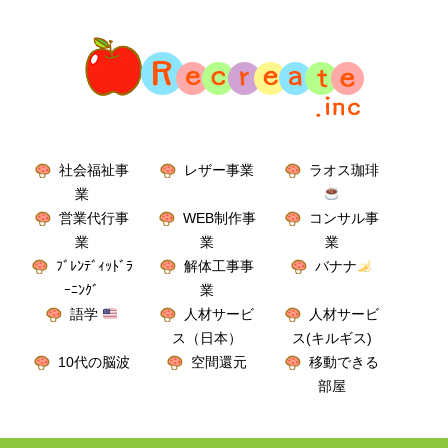
社会福祉事
レザー事業
ラオス珈琲
業
営業代行事
WEB制作事
コンサル事
業
業
業
ﾌﾞﾚﾝﾃﾞｨｯﾄﾞﾗ
解体工事事
バナナ
ｰﾆﾝｸﾞ
業
語学
人材サービ
人材サービ
ス（日本）
ス(キルギス)
10代の脳波
空間還元
移動できる
部屋