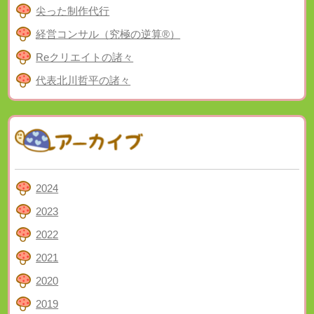
尖った制作代行
経営コンサル（究極の逆算®）
Reクリエイトの諸々
代表北川哲平の諸々
2024
2023
2022
2021
2020
2019