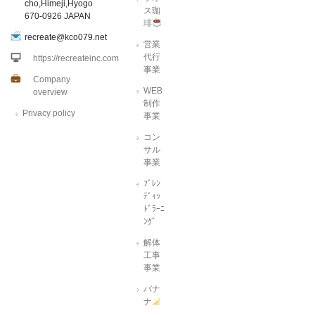
cho,Himeji,Hyogo
ス珈
670-0926 JAPAN
琲
recreate@kco079.net
営業
代行
https://recreateinc.com
事業
Company
WEB
overview
制作
Privacy policy
事業
コン
サル
事業
ﾌﾞﾚﾝ
ﾃﾞｨｯ
ﾄﾞﾗｰﾆ
ﾝｸﾞ
解体
工事
事業
バナ
ナ