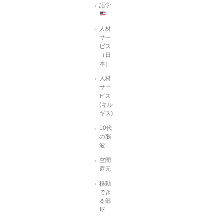
語学
人材
サー
ビス
（日
本）
人材
サー
ビス
(キル
ギス)
10代
の脳
波
空間
還元
移動
でき
る部
屋