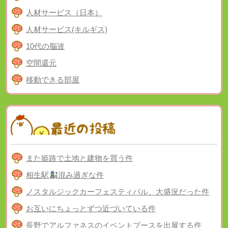
人材サービス（日本）
人材サービス(キルギス)
10代の脳波
空間還元
移動できる部屋
また姫路で土地と建物を買う件
相生駅
混み過ぎな件
ノスタルジックカーフェスティバル、大盛況だった件
お互いにちょっとずつ近づいている件
長野でアルファネスのイベントブースを出展する件