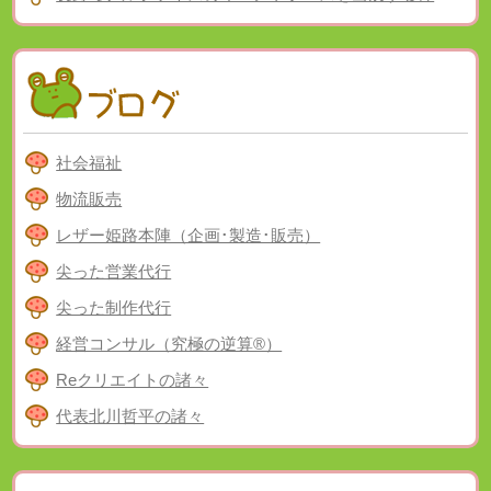
社会福祉
物流販売
レザー姫路本陣（企画･製造･販売）
尖った営業代行
尖った制作代行
経営コンサル（究極の逆算®）
Reクリエイトの諸々
代表北川哲平の諸々