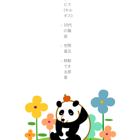
ビス
(キル
ギス)
10代
の脳
波
空間
還元
移動
でき
る部
屋