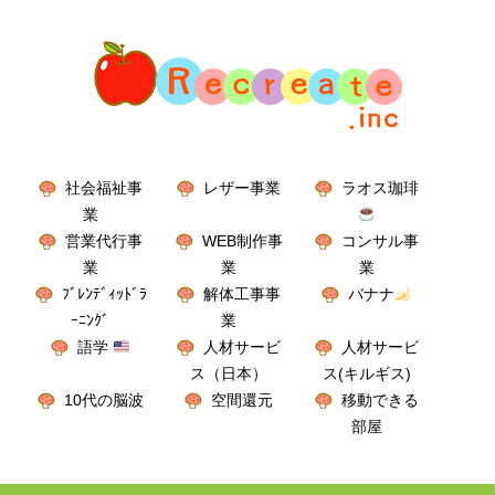
社会福祉事
レザー事業
ラオス珈琲
業
営業代行事
WEB制作事
コンサル事
業
業
業
ﾌﾞﾚﾝﾃﾞｨｯﾄﾞﾗ
解体工事事
バナナ
ｰﾆﾝｸﾞ
業
語学
人材サービ
人材サービ
ス（日本）
ス(キルギス)
10代の脳波
空間還元
移動できる
部屋