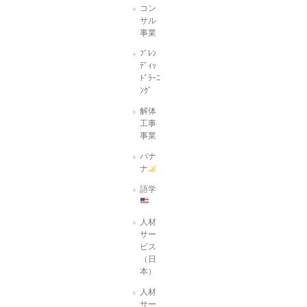
コン
サル
事業
ﾌﾞﾚﾝ
ﾃﾞｨｯ
ﾄﾞﾗｰﾆ
ﾝｸﾞ
解体
工事
事業
バナ
ナ
語学
人材
サー
ビス
（日
本）
人材
サー