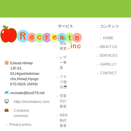
サービス
コンテンツ
社会
HOME
福祉
ABOUT US
事業
SERVICES
レザ
ー事
Eslead-Himeji
GARELLY
業
13F-01,
CONTACT
63,Higashiekimae-
ラオ
cho,Himeji,Hyogo
ス珈
670-0926 JAPAN
琲
recreate@kco079.net
営業
代行
https://recreateinc.com
事業
Company
WEB
overview
制作
Privacy policy
事業