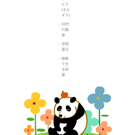
ビス
(キル
ギス)
10代
の脳
波
空間
還元
移動
でき
る部
屋