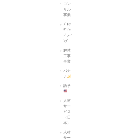
コン
サル
事業
ﾌﾞﾚﾝ
ﾃﾞｨｯ
ﾄﾞﾗｰﾆ
ﾝｸﾞ
解体
工事
事業
バナ
ナ
語学
人材
サー
ビス
（日
本）
人材
サー