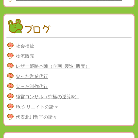
社会福祉
物流販売
レザー姫路本陣（企画･製造･販売）
尖った営業代行
尖った制作代行
経営コンサル（究極の逆算®）
Reクリエイトの諸々
代表北川哲平の諸々