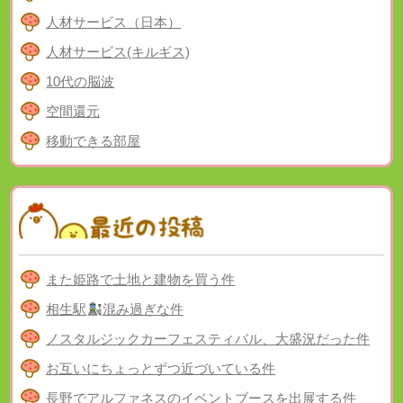
人材サービス（日本）
人材サービス(キルギス)
10代の脳波
空間還元
移動できる部屋
また姫路で土地と建物を買う件
相生駅
混み過ぎな件
ノスタルジックカーフェスティバル、大盛況だった件
お互いにちょっとずつ近づいている件
長野でアルファネスのイベントブースを出展する件