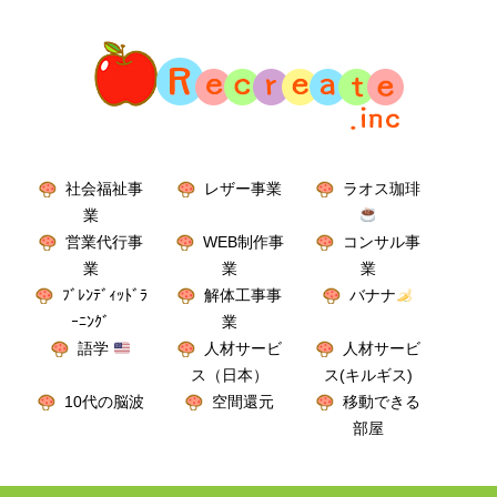
社会福祉事
レザー事業
ラオス珈琲
業
営業代行事
WEB制作事
コンサル事
業
業
業
ﾌﾞﾚﾝﾃﾞｨｯﾄﾞﾗ
解体工事事
バナナ
ｰﾆﾝｸﾞ
業
語学
人材サービ
人材サービ
ス（日本）
ス(キルギス)
10代の脳波
空間還元
移動できる
部屋