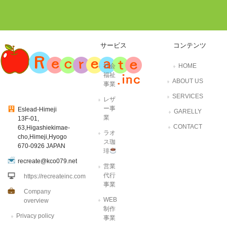
サービス
コンテンツ
社会
HOME
福祉
ABOUT US
事業
SERVICES
レザ
ー事
Eslead-Himeji
GARELLY
業
13F-01,
CONTACT
63,Higashiekimae-
ラオ
cho,Himeji,Hyogo
ス珈
670-0926 JAPAN
琲
recreate@kco079.net
営業
代行
https://recreateinc.com
事業
Company
WEB
overview
制作
Privacy policy
事業