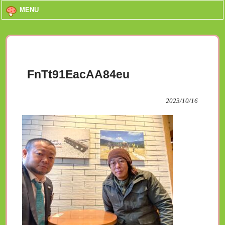
MENU
FnTt91EacAA84eu
2023/10/16