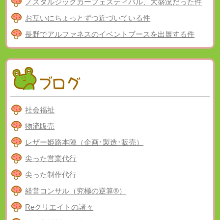
ノスタルジックカーフェスティバル、大盛況だった件
お互いにちょっとずつ近づいている件
長野でアルファネスのイベントブースを出展する件
社会福祉
物流販売
レザー姫路本陣（企画･製造･販売）
尖った営業代行
尖った制作代行
経営コンサル（究極の逆算®）
Reクリエイトの諸々