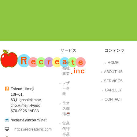
サービス
コンテンツ
社会
HOME
福祉
ABOUT US
事業
SERVICES
レザ
ー事
Eslead-Himeji
GARELLY
業
13F-01,
CONTACT
63,Higashiekimae-
ラオ
cho,Himeji,Hyogo
ス珈
670-0926 JAPAN
琲
recreate@kco079.net
営業
代行
https://recreateinc.com
事業