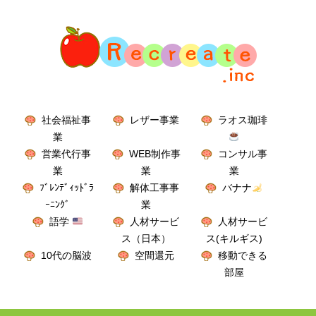
社会福祉事
レザー事業
ラオス珈琲
業
営業代行事
WEB制作事
コンサル事
業
業
業
ﾌﾞﾚﾝﾃﾞｨｯﾄﾞﾗ
解体工事事
バナナ
ｰﾆﾝｸﾞ
業
語学
人材サービ
人材サービ
ス（日本）
ス(キルギス)
10代の脳波
空間還元
移動できる
部屋