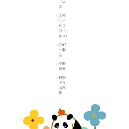
（日
本）
人材
サー
ビス
(キル
ギス)
10代
の脳
波
空間
還元
移動
でき
る部
屋