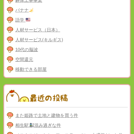
解体工事事業
バナナ
語学
人材サービス（日本）
人材サービス(キルギス)
10代の脳波
空間還元
移動できる部屋
また姫路で土地と建物を買う件
相生駅
混み過ぎな件