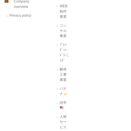
Company
WEB
overview
制作
Privacy policy
事業
コン
サル
事業
ﾌﾞﾚﾝ
ﾃﾞｨｯ
ﾄﾞﾗｰﾆ
ﾝｸﾞ
解体
工事
事業
バナ
ナ
語学
人材
サー
ビス