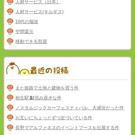
人材サービス（日本）
人材サービス(キルギス)
10代の脳波
空間還元
移動できる部屋
また姫路で土地と建物を買う件
相生駅
混み過ぎな件
ノスタルジックカーフェスティバル、大盛況だった件
お互いにちょっとずつ近づいている件
長野でアルファネスのイベントブースを出展する件