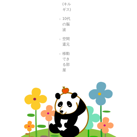
(キル
ギス)
10代
の脳
波
空間
還元
移動
でき
る部
屋