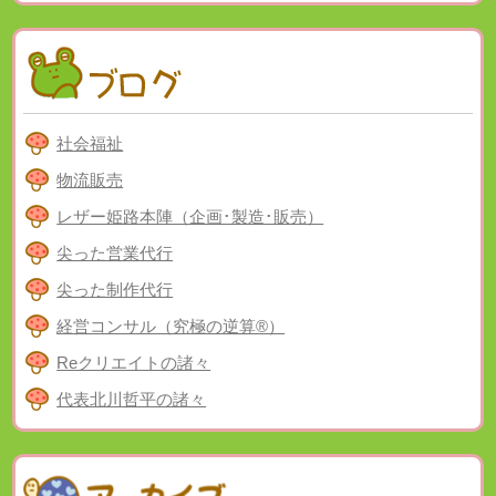
社会福祉
物流販売
レザー姫路本陣（企画･製造･販売）
尖った営業代行
尖った制作代行
経営コンサル（究極の逆算®）
Reクリエイトの諸々
代表北川哲平の諸々