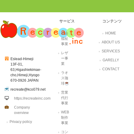
サービス
コンテンツ
社会
HOME
福祉
ABOUT US
事業
SERVICES
レザ
ー事
Eslead-Himeji
GARELLY
業
13F-01,
CONTACT
63,Higashiekimae-
ラオ
cho,Himeji,Hyogo
ス珈
670-0926 JAPAN
琲
recreate@kco079.net
営業
代行
https://recreateinc.com
事業
Company
WEB
overview
制作
Privacy policy
事業
コン