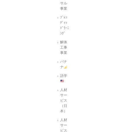
サル
事業
ﾌﾞﾚﾝ
ﾃﾞｨｯ
ﾄﾞﾗｰﾆ
ﾝｸﾞ
解体
工事
事業
バナ
ナ
語学
人材
サー
ビス
（日
本）
人材
サー
ビス