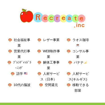
社会福祉事
レザー事業
ラオス珈琲
業
営業代行事
WEB制作事
コンサル事
業
業
業
ﾌﾞﾚﾝﾃﾞｨｯﾄﾞﾗ
解体工事事
バナナ
ｰﾆﾝｸﾞ
業
語学
人材サービ
人材サービ
ス（日本）
ス(キルギス)
10代の脳波
空間還元
移動できる
部屋