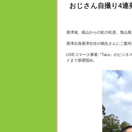
おじさん自撮り4連
唐津城、鏡山からの虹の松原、曳山展
唐津出身唐津在住の鶴丸さんにご案内頂
LIVEコマース事業『Taco』のビ
ドまで基礎固め。