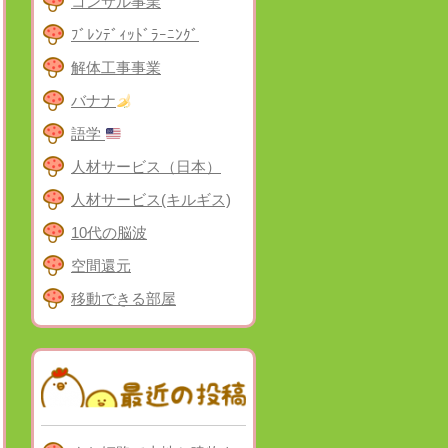
コンサル事業
ﾌﾞﾚﾝﾃﾞｨｯﾄﾞﾗｰﾆﾝｸﾞ
解体工事事業
バナナ
語学
人材サービス（日本）
人材サービス(キルギス)
10代の脳波
空間還元
移動できる部屋