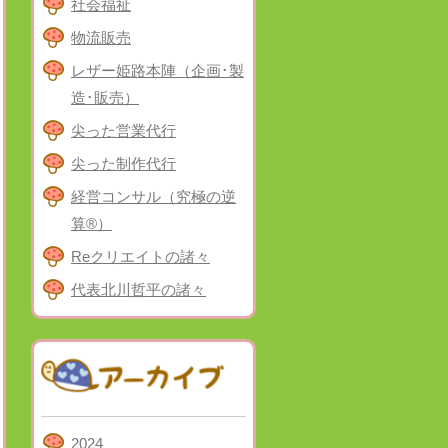
社会福祉
物流販売
レザー姫路本陣（企画･製
造･販売）
尖った営業代行
尖った制作代行
経営コンサル（究極の逆
算®）
Reクリエイトの諸々
代表北川哲平の諸々
2024