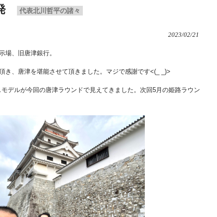
発
代表北川哲平の諸々
2023/02/21
示場、旧唐津銀行。
き、唐津を堪能させて頂きました。マジで感謝です<(_ _)>
ジネスモデルが今回の唐津ラウンドで見えてきました。次回5月の姫路ラウン