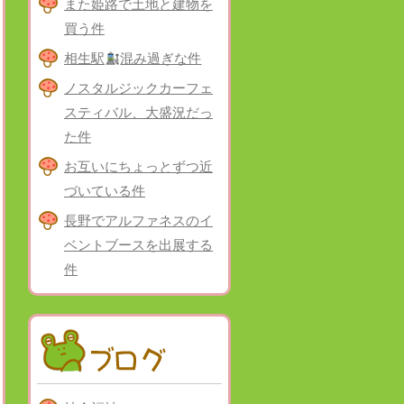
また姫路で土地と建物を
買う件
相生駅
混み過ぎな件
ノスタルジックカーフェ
スティバル、大盛況だっ
た件
お互いにちょっとずつ近
づいている件
長野でアルファネスのイ
ベントブースを出展する
件