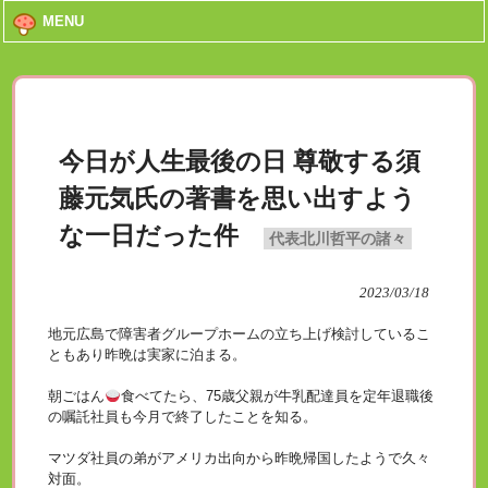
MENU
今日が人生最後の日 尊敬する須
藤元気氏の著書を思い出すよう
な一日だった件
代表北川哲平の諸々
2023/03/18
地元広島で障害者グループホームの立ち上げ検討しているこ
ともあり昨晩は実家に泊まる。
朝ごはん
食べてたら、75歳父親が牛乳配達員を定年退職後
の嘱託社員も今月で終了したことを知る。
マツダ社員の弟がアメリカ出向から昨晩帰国したようで久々
対面。