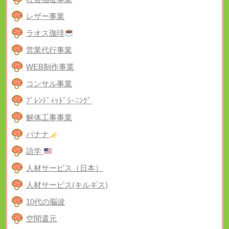
レザー事業
ラオス珈琲
営業代行事業
WEB制作事業
コンサル事業
ﾌﾞﾚﾝﾃﾞｨｯﾄﾞﾗｰﾆﾝｸﾞ
解体工事事業
バナナ
語学
人材サービス（日本）
人材サービス(キルギス)
10代の脳波
空間還元