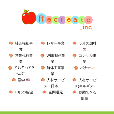
社会福祉事
レザー事業
ラオス珈琲
業
営業代行事
WEB制作事
コンサル事
業
業
業
ﾌﾞﾚﾝﾃﾞｨｯﾄﾞﾗ
解体工事事
バナナ
ｰﾆﾝｸﾞ
業
語学
人材サービ
人材サービ
ス（日本）
ス(キルギス)
10代の脳波
空間還元
移動できる
部屋