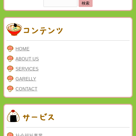
検
索:
HOME
ABOUT US
SERVICES
GARELLY
CONTACT
社会福祉事業