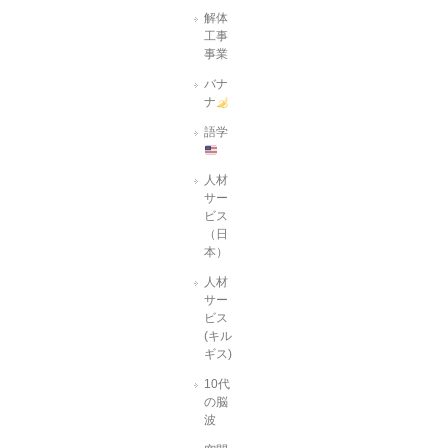
解体
工事
事業
バナ
ナ
語学
人材
サー
ビス
（日
本）
人材
サー
ビス
(キル
ギス)
10代
の脳
波