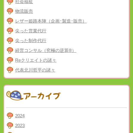
社会福祉
物流販売
レザー姫路本陣（企画･製造･販売）
尖った営業代行
尖った制作代行
経営コンサル（究極の逆算®）
Reクリエイトの諸々
代表北川哲平の諸々
2024
2023