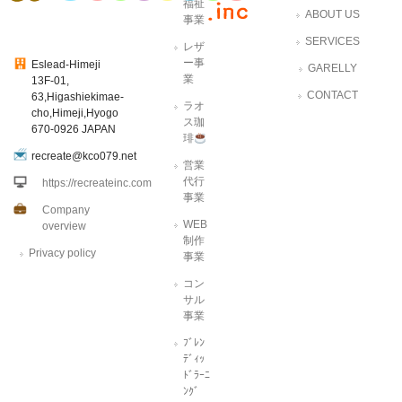
福祉
ABOUT US
事業
SERVICES
レザ
ー事
Eslead-Himeji
GARELLY
業
13F-01,
CONTACT
63,Higashiekimae-
ラオ
cho,Himeji,Hyogo
ス珈
670-0926 JAPAN
琲
recreate@kco079.net
営業
代行
https://recreateinc.com
事業
Company
WEB
overview
制作
Privacy policy
事業
コン
サル
事業
ﾌﾞﾚﾝ
ﾃﾞｨｯ
ﾄﾞﾗｰﾆ
ﾝｸﾞ